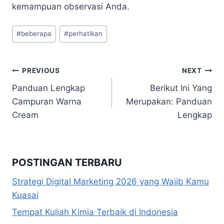
kemampuan observasi Anda.
Post
#
beberapa
#
perhatikan
Tags:
Navigasi
PREVIOUS
NEXT
Panduan Lengkap
Berikut Ini Yang
pos
Campuran Warna
Merupakan: Panduan
Cream
Lengkap
POSTINGAN TERBARU
Strategi Digital Marketing 2026 yang Wajib Kamu
Kuasai
Tempat Kuliah Kimia Terbaik di Indonesia