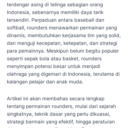
terdengar asing di telinga sebagian orang
Indonesia, sebenarnya memiliki daya tarik
tersendiri. Perpaduan antara baseball dan
softball, rounders menawarkan permainan yang
dinamis, membutuhkan kerjasama tim yang solid,
dan menguji kecepatan, ketepatan, dan strategi
para pemainnya. Meskipun belum begitu populer
seperti sepak bola atau basket, rounders
menyimpan potensi besar untuk menjadi
olahraga yang digemari di Indonesia, terutama di
kalangan pelajar dan anak muda.
Artikel ini akan membahas secara lengkap
tentang permainan rounders, mulai dari sejarah
singkatnya, teknik dasar yang perlu dikuasai,
strategi bermain yang efektif, hingga peraturan