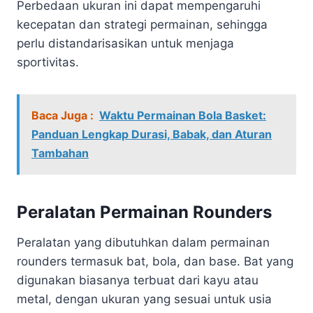
Perbedaan ukuran ini dapat mempengaruhi
kecepatan dan strategi permainan, sehingga
perlu distandarisasikan untuk menjaga
sportivitas.
Baca Juga :
Waktu Permainan Bola Basket:
Panduan Lengkap Durasi, Babak, dan Aturan
Tambahan
Peralatan Permainan Rounders
Peralatan yang dibutuhkan dalam permainan
rounders termasuk bat, bola, dan base. Bat yang
digunakan biasanya terbuat dari kayu atau
metal, dengan ukuran yang sesuai untuk usia