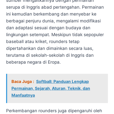
sumber mengaitkannya dengan permainan
serupa di Inggris abad pertengahan. Permainan
ini kemudian berkembang dan menyebar ke
berbagai penjuru dunia, mengalami modifikasi
dan adaptasi sesuai dengan budaya dan
lingkungan setempat. Meskipun tidak sepopuler
baseball atau kriket, rounders tetap
dipertahankan dan dimainkan secara luas,
terutama di sekolah-sekolah di Inggris dan
beberapa negara di Eropa.
Baca Juga :
Softball: Panduan Lengkap
Permainan, Sejarah, Aturan, Teknik, dan
Manfaatnya
Perkembangan rounders juga dipengaruhi oleh