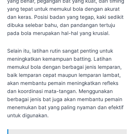
yang benar, pegangan bat yang kuat, dan timing
yang tepat untuk memukul bola dengan akurat
dan keras. Posisi badan yang tegap, kaki sedikit
dibuka selebar bahu, dan pandangan tertuju
pada bola merupakan hal-hal yang krusial.
Selain itu, latihan rutin sangat penting untuk
meningkatkan kemampuan batting. Latihan
memukul bola dengan berbagai jenis lemparan,
baik lemparan cepat maupun lemparan lambat,
akan membantu pemain meningkatkan refleks
dan koordinasi mata-tangan. Menggunakan
berbagai jenis bat juga akan membantu pemain
menemukan bat yang paling nyaman dan efektif
untuk digunakan.