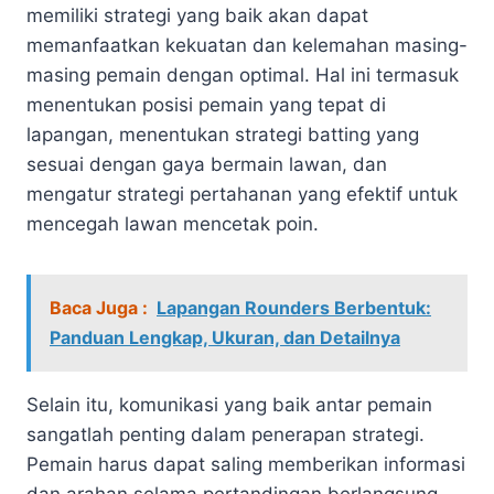
memiliki strategi yang baik akan dapat
memanfaatkan kekuatan dan kelemahan masing-
masing pemain dengan optimal. Hal ini termasuk
menentukan posisi pemain yang tepat di
lapangan, menentukan strategi batting yang
sesuai dengan gaya bermain lawan, dan
mengatur strategi pertahanan yang efektif untuk
mencegah lawan mencetak poin.
Baca Juga :
Lapangan Rounders Berbentuk:
Panduan Lengkap, Ukuran, dan Detailnya
Selain itu, komunikasi yang baik antar pemain
sangatlah penting dalam penerapan strategi.
Pemain harus dapat saling memberikan informasi
dan arahan selama pertandingan berlangsung.