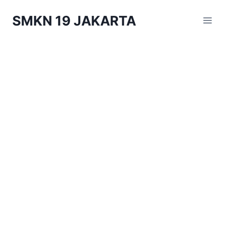
Skip
SMKN 19 JAKARTA
to
content