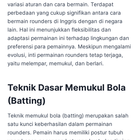
variasi aturan dan cara bermain. Terdapat
perbedaan yang cukup signifikan antara cara
bermain rounders di Inggris dengan di negara
lain. Hal ini menunjukkan fleksibilitas dan
adaptasi permainan ini terhadap lingkungan dan
preferensi para pemainnya. Meskipun mengalami
evolusi, inti permainan rounders tetap terjaga,
yaitu melempar, memukul, dan berlari.
Teknik Dasar Memukul Bola
(Batting)
Teknik memukul bola (batting) merupakan salah
satu kunci keberhasilan dalam permainan
rounders. Pemain harus memiliki postur tubuh