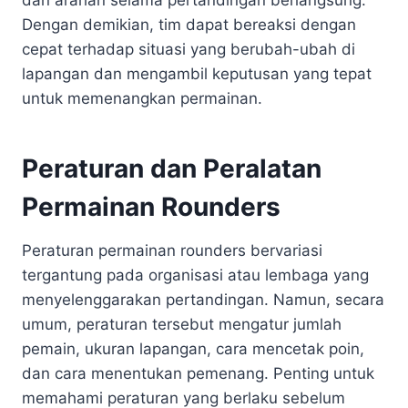
Dengan demikian, tim dapat bereaksi dengan
cepat terhadap situasi yang berubah-ubah di
lapangan dan mengambil keputusan yang tepat
untuk memenangkan permainan.
Peraturan dan Peralatan
Permainan Rounders
Peraturan permainan rounders bervariasi
tergantung pada organisasi atau lembaga yang
menyelenggarakan pertandingan. Namun, secara
umum, peraturan tersebut mengatur jumlah
pemain, ukuran lapangan, cara mencetak poin,
dan cara menentukan pemenang. Penting untuk
memahami peraturan yang berlaku sebelum