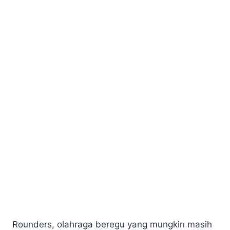
Rounders, olahraga beregu yang mungkin masih