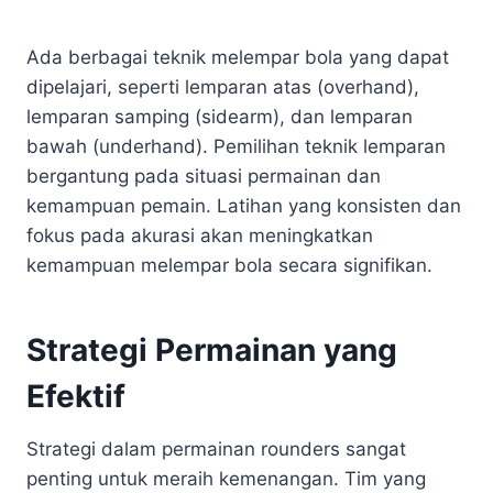
Ada berbagai teknik melempar bola yang dapat
dipelajari, seperti lemparan atas (overhand),
lemparan samping (sidearm), dan lemparan
bawah (underhand). Pemilihan teknik lemparan
bergantung pada situasi permainan dan
kemampuan pemain. Latihan yang konsisten dan
fokus pada akurasi akan meningkatkan
kemampuan melempar bola secara signifikan.
Strategi Permainan yang
Efektif
Strategi dalam permainan rounders sangat
penting untuk meraih kemenangan. Tim yang