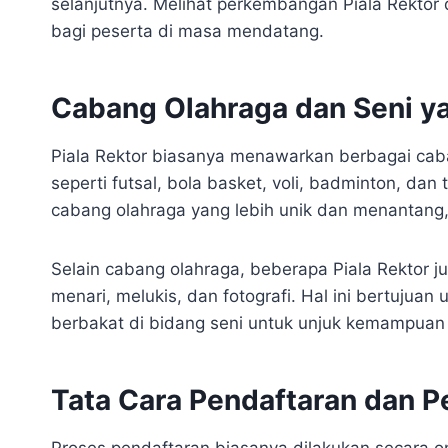
selanjutnya. Melihat perkembangan Piala Rektor d
bagi peserta di masa mendatang.
Cabang Olahraga dan Seni y
Piala Rektor biasanya menawarkan berbagai cab
seperti futsal, bola basket, voli, badminton, d
cabang olahraga yang lebih unik dan menantang, 
Selain cabang olahraga, beberapa Piala Rektor 
menari, melukis, dan fotografi. Hal ini bertuj
berbakat di bidang seni untuk unjuk kemampuan 
Tata Cara Pendaftaran dan P
Proses pendaftaran biasanya dilakukan secara onl