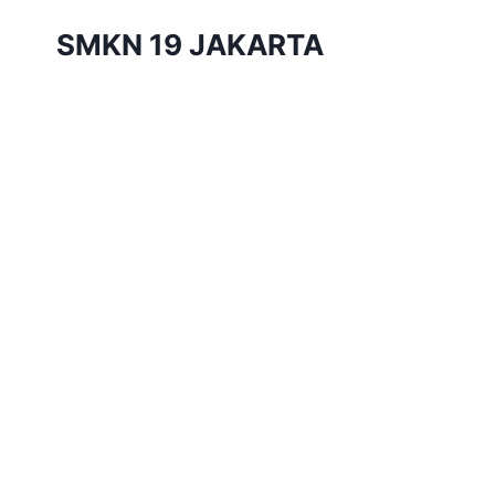
Skip
SMKN 19 JAKARTA
to
content