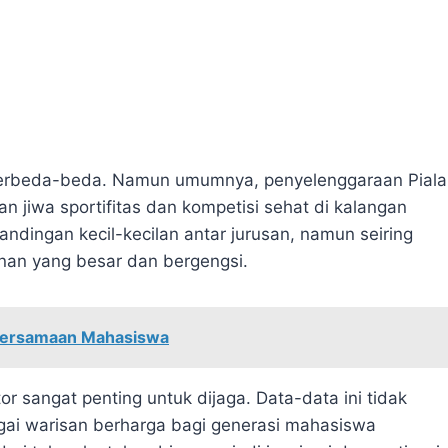
tu berbeda-beda. Namun umumnya, penyelenggaraan Piala
 jiwa sportifitas dan kompetisi sehat di kalangan
dingan kecil-kecilan antar jurusan, namun seiring
nan yang besar dan bergengsi.
ebersamaan Mahasiswa
r sangat penting untuk dijaga. Data-data ini tidak
agai warisan berharga bagi generasi mahasiswa