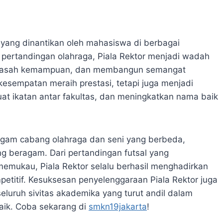
 yang dinantikan oleh mahasiswa di berbagai
r pertandingan olahraga, Piala Rektor menjadi wadah
ngasah kemampuan, dan membangun semangat
kesempatan meraih prestasi, tetapi juga menjadi
at ikatan antar fakultas, dan meningkatkan nama baik
agam cabang olahraga dan seni yang berbeda,
 beragam. Dari pertandingan futsal yang
emukau, Piala Rektor selalu berhasil menghadirkan
titif. Kesuksesan penyelenggaraan Piala Rektor juga
seluruh sivitas akademika yang turut andil dalam
aik. Coba sekarang di
smkn19jakarta
!