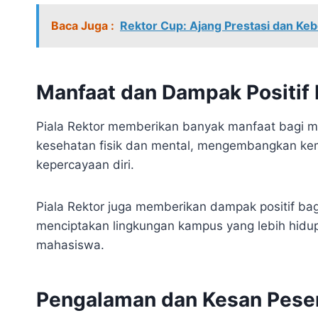
Baca Juga :
Rektor Cup: Ajang Prestasi dan K
Manfaat dan Dampak Positif 
Piala Rektor memberikan banyak manfaat bagi m
kesehatan fisik dan mental, mengembangkan ke
kepercayaan diri.
Piala Rektor juga memberikan dampak positif ba
menciptakan lingkungan kampus yang lebih hidup 
mahasiswa.
Pengalaman dan Kesan Pese