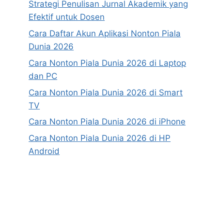
Strategi Penulisan Jurnal Akademik yang
Efektif untuk Dosen
Cara Daftar Akun Aplikasi Nonton Piala
Dunia 2026
Cara Nonton Piala Dunia 2026 di Laptop
dan PC
Cara Nonton Piala Dunia 2026 di Smart
TV
Cara Nonton Piala Dunia 2026 di iPhone
Cara Nonton Piala Dunia 2026 di HP
Android