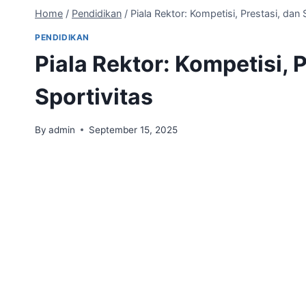
Home
/
Pendidikan
/
Piala Rektor: Kompetisi, Prestasi, dan
PENDIDIKAN
Piala Rektor: Kompetisi,
Sportivitas
By
admin
September 15, 2025