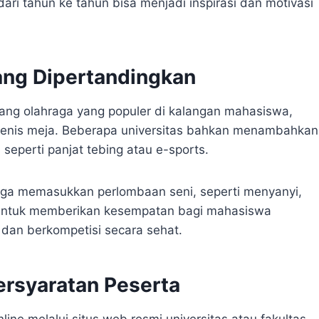
ari tahun ke tahun bisa menjadi inspirasi dan motivasi
ang Dipertandingkan
ang olahraga yang populer di kalangan mahasiswa,
an tenis meja. Beberapa universitas bahkan menambahkan
seperti panjat tebing atau e-sports.
juga memasukkan perlombaan seni, seperti menyanyi,
uan untuk memberikan kesempatan bagi mahasiswa
dan berkompetisi secara sehat.
ersyaratan Peserta
ine melalui situs web resmi universitas atau fakultas