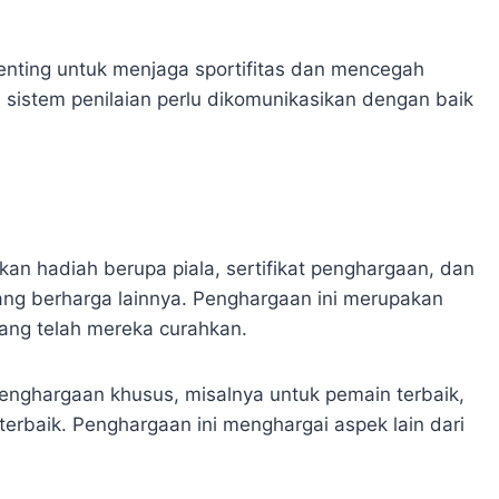
enting untuk menjaga sportifitas dan mencegah
n sistem penilaian perlu dikomunikasikan dengan baik
n hadiah berupa piala, sertifikat penghargaan, dan
ang berharga lainnya. Penghargaan ini merupakan
yang telah mereka curahkan.
enghargaan khusus, misalnya untuk pemain terbaik,
 terbaik. Penghargaan ini menghargai aspek lain dari