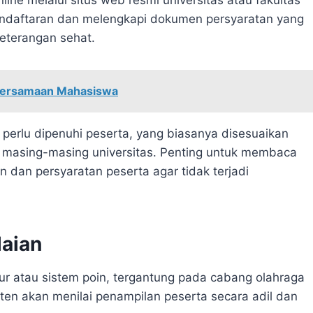
pendaftaran dan melengkapi dokumen persyaratan yang
keterangan sehat.
ebersamaan Mahasiswa
 perlu dipenuhi peserta, yang biasanya disesuaikan
i masing-masing universitas. Penting untuk membaca
n dan persyaratan peserta agar tidak terjadi
laian
 atau sistem poin, tergantung pada cabang olahraga
ten akan menilai penampilan peserta secara adil dan