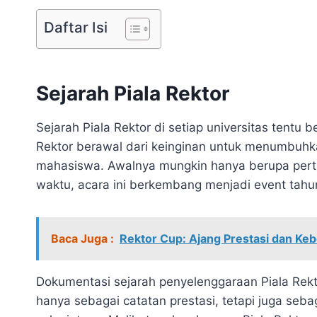
Daftar Isi
Sejarah Piala Rektor
Sejarah Piala Rektor di setiap universitas ten
Rektor berawal dari keinginan untuk menumbuhkan
mahasiswa. Awalnya mungkin hanya berupa pertan
waktu, acara ini berkembang menjadi event tahu
Baca Juga :
Rektor Cup: Ajang Prestasi dan K
Dokumentasi sejarah penyelenggaraan Piala Rekto
hanya sebagai catatan prestasi, tetapi juga seb