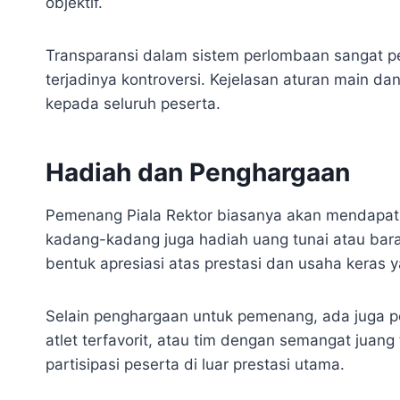
objektif.
Transparansi dalam sistem perlombaan sangat p
terjadinya kontroversi. Kejelasan aturan main da
kepada seluruh peserta.
Hadiah dan Penghargaan
Pemenang Piala Rektor biasanya akan mendapatka
kadang-kadang juga hadiah uang tunai atau bar
bentuk apresiasi atas prestasi dan usaha keras 
Selain penghargaan untuk pemenang, ada juga p
atlet terfavorit, atau tim dengan semangat juang
partisipasi peserta di luar prestasi utama.