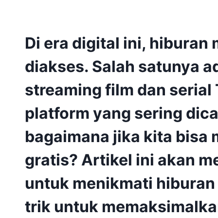
Di era digital ini, hibur
diakses. Salah satunya a
streaming film dan serial
platform yang sering dica
bagaimana jika kita bisa 
gratis? Artikel ini akan
untuk menikmati hiburan 
trik untuk memaksimalk