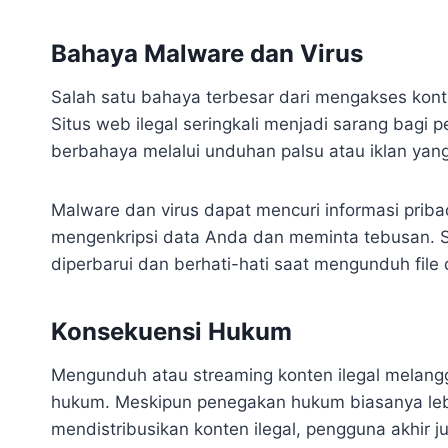
Bahaya Malware dan Virus
Salah satu bahaya terbesar dari mengakses konte
Situs web ilegal seringkali menjadi sarang bagi
berbahaya melalui unduhan palsu atau iklan ya
Malware dan virus dapat mencuri informasi prib
mengenkripsi data Anda dan meminta tebusan. Se
diperbarui dan berhati-hati saat mengunduh file 
Konsekuensi Hukum
Mengunduh atau streaming konten ilegal melangg
hukum. Meskipun penegakan hukum biasanya le
mendistribusikan konten ilegal, pengguna akhir