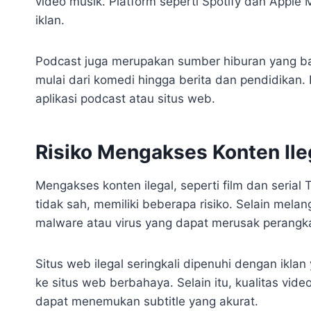
video musik. Platform seperti Spotify dan Apple
iklan.
Podcast juga merupakan sumber hiburan yang ba
mulai dari komedi hingga berita dan pendidikan.
aplikasi podcast atau situs web.
Risiko Mengakses Konten Ile
Mengakses konten ilegal, seperti film dan serial
tidak sah, memiliki beberapa risiko. Selain mel
malware atau virus yang dapat merusak perangk
Situs web ilegal seringkali dipenuhi dengan ikl
ke situs web berbahaya. Selain itu, kualitas vid
dapat menemukan subtitle yang akurat.