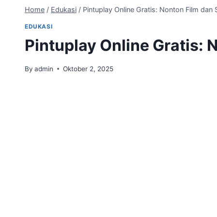
Home
/
Edukasi
/
Pintuplay Online Gratis: Nonton Film dan
EDUKASI
Pintuplay Online Gratis:
By
admin
Oktober 2, 2025