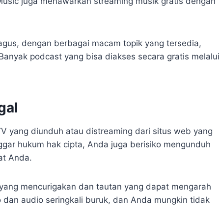
 Music juga menawarkan streaming musik gratis dengan
gus, dengan berbagai macam topik yang tersedia,
 Banyak podcast yang bisa diakses secara gratis melalui
gal
 TV yang diunduh atau distreaming dari situs web yang
anggar hukum hak cipta, Anda juga berisiko mengunduh
at Anda.
an yang mencurigakan dan tautan yang dapat mengarah
eo dan audio seringkali buruk, dan Anda mungkin tidak