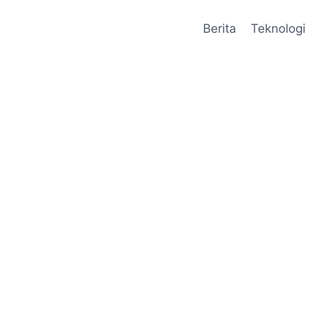
Berita
Teknologi