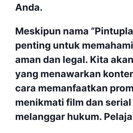
Anda.
Meskipun nama “Pintuplay 
penting untuk memahami r
aman dan legal. Kita akan
yang menawarkan konten 
cara memanfaatkan prom
menikmati film dan serial
melanggar hukum. Pelajari