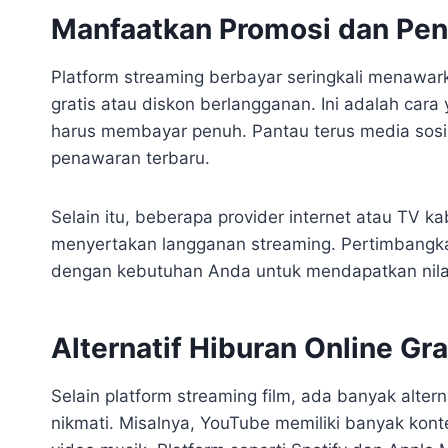
Manfaatkan Promosi dan Pe
Platform streaming berbayar seringkali menawar
gratis atau diskon berlangganan. Ini adalah ca
harus membayar penuh. Pantau terus media sosia
penawaran terbaru.
Selain itu, beberapa provider internet atau TV 
menyertakan langganan streaming. Pertimbangkan
dengan kebutuhan Anda untuk mendapatkan nilai 
Alternatif Hiburan Online Gra
Selain platform streaming film, ada banyak altern
nikmati. Misalnya, YouTube memiliki banyak kont