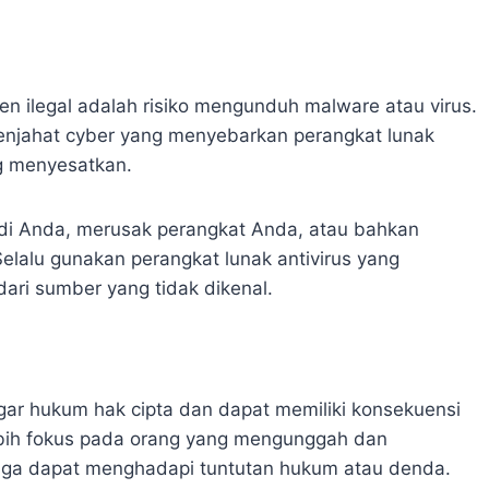
n ilegal adalah risiko mengunduh malware atau virus.
 penjahat cyber yang menyebarkan perangkat lunak
ng menyesatkan.
adi Anda, merusak perangkat Anda, atau bahkan
lalu gunakan perangkat lunak antivirus yang
dari sumber yang tidak dikenal.
ar hukum hak cipta dan dapat memiliki konsekuensi
bih fokus pada orang yang mengunggah dan
 juga dapat menghadapi tuntutan hukum atau denda.