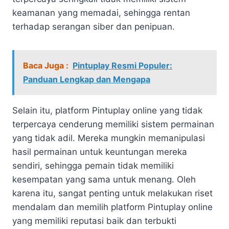
keamanan yang memadai, sehingga rentan
terhadap serangan siber dan penipuan.
Baca Juga :
Pintuplay Resmi Populer:
Panduan Lengkap dan Mengapa
Selain itu, platform Pintuplay online yang tidak
terpercaya cenderung memiliki sistem permainan
yang tidak adil. Mereka mungkin memanipulasi
hasil permainan untuk keuntungan mereka
sendiri, sehingga pemain tidak memiliki
kesempatan yang sama untuk menang. Oleh
karena itu, sangat penting untuk melakukan riset
mendalam dan memilih platform Pintuplay online
yang memiliki reputasi baik dan terbukti