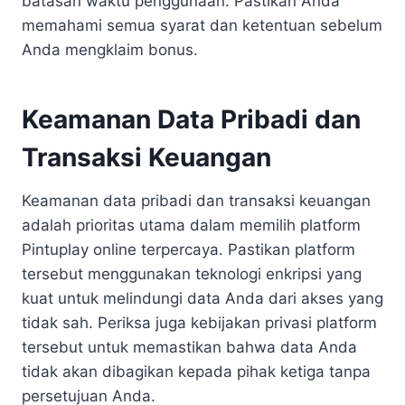
batasan waktu penggunaan. Pastikan Anda
memahami semua syarat dan ketentuan sebelum
Anda mengklaim bonus.
Keamanan Data Pribadi dan
Transaksi Keuangan
Keamanan data pribadi dan transaksi keuangan
adalah prioritas utama dalam memilih platform
Pintuplay online terpercaya. Pastikan platform
tersebut menggunakan teknologi enkripsi yang
kuat untuk melindungi data Anda dari akses yang
tidak sah. Periksa juga kebijakan privasi platform
tersebut untuk memastikan bahwa data Anda
tidak akan dibagikan kepada pihak ketiga tanpa
persetujuan Anda.