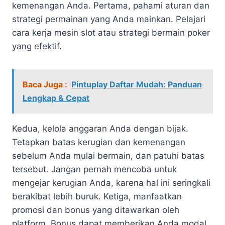
kemenangan Anda. Pertama, pahami aturan dan
strategi permainan yang Anda mainkan. Pelajari
cara kerja mesin slot atau strategi bermain poker
yang efektif.
Baca Juga :
Pintuplay Daftar Mudah: Panduan
Lengkap & Cepat
Kedua, kelola anggaran Anda dengan bijak.
Tetapkan batas kerugian dan kemenangan
sebelum Anda mulai bermain, dan patuhi batas
tersebut. Jangan pernah mencoba untuk
mengejar kerugian Anda, karena hal ini seringkali
berakibat lebih buruk. Ketiga, manfaatkan
promosi dan bonus yang ditawarkan oleh
platform. Bonus dapat memberikan Anda modal