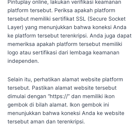
Pintuplay online, lakukan verifikasi keamanan
platform tersebut. Periksa apakah platform
tersebut memiliki sertifikat SSL (Secure Socket
Layer) yang menunjukkan bahwa koneksi Anda
ke platform tersebut terenkripsi. Anda juga dapat
memeriksa apakah platform tersebut memiliki
logo atau sertifikasi dari lembaga keamanan
independen.
Selain itu, perhatikan alamat website platform
tersebut. Pastikan alamat website tersebut
dimulai dengan “https://” dan memiliki ikon
gembok di bilah alamat. Ikon gembok ini
menunjukkan bahwa koneksi Anda ke website
tersebut aman dan terenkripsi.