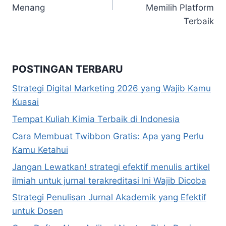
Menang
Memilih Platform
Terbaik
POSTINGAN TERBARU
Strategi Digital Marketing 2026 yang Wajib Kamu
Kuasai
Tempat Kuliah Kimia Terbaik di Indonesia
Cara Membuat Twibbon Gratis: Apa yang Perlu
Kamu Ketahui
Jangan Lewatkan! strategi efektif menulis artikel
ilmiah untuk jurnal terakreditasi Ini Wajib Dicoba
Strategi Penulisan Jurnal Akademik yang Efektif
untuk Dosen