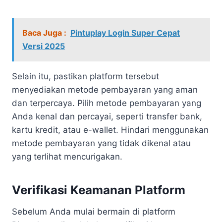
Baca Juga :
Pintuplay Login Super Cepat
Versi 2025
Selain itu, pastikan platform tersebut
menyediakan metode pembayaran yang aman
dan terpercaya. Pilih metode pembayaran yang
Anda kenal dan percayai, seperti transfer bank,
kartu kredit, atau e-wallet. Hindari menggunakan
metode pembayaran yang tidak dikenal atau
yang terlihat mencurigakan.
Verifikasi Keamanan Platform
Sebelum Anda mulai bermain di platform