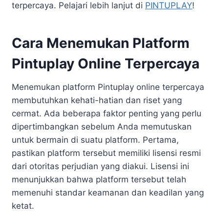
terpercaya. Pelajari lebih lanjut di
PINTUPLAY
!
Cara Menemukan Platform
Pintuplay Online Terpercaya
Menemukan platform Pintuplay online terpercaya
membutuhkan kehati-hatian dan riset yang
cermat. Ada beberapa faktor penting yang perlu
dipertimbangkan sebelum Anda memutuskan
untuk bermain di suatu platform. Pertama,
pastikan platform tersebut memiliki lisensi resmi
dari otoritas perjudian yang diakui. Lisensi ini
menunjukkan bahwa platform tersebut telah
memenuhi standar keamanan dan keadilan yang
ketat.