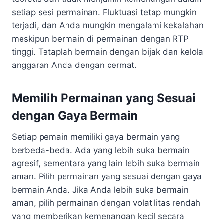
setiap sesi permainan. Fluktuasi tetap mungkin
terjadi, dan Anda mungkin mengalami kekalahan
meskipun bermain di permainan dengan RTP
tinggi. Tetaplah bermain dengan bijak dan kelola
anggaran Anda dengan cermat.
Memilih Permainan yang Sesuai
dengan Gaya Bermain
Setiap pemain memiliki gaya bermain yang
berbeda-beda. Ada yang lebih suka bermain
agresif, sementara yang lain lebih suka bermain
aman. Pilih permainan yang sesuai dengan gaya
bermain Anda. Jika Anda lebih suka bermain
aman, pilih permainan dengan volatilitas rendah
yang memberikan kemenangan kecil secara