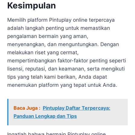
Kesimpulan
Memilih platform Pintuplay online terpercaya
adalah langkah penting untuk memastikan
pengalaman bermain yang aman,
menyenangkan, dan menguntungkan. Dengan
melakukan riset yang cermat,
mempertimbangkan faktor-faktor penting seperti
lisensi, reputasi, dan keamanan, serta mengikuti
tips yang telah kami berikan, Anda dapat
menemukan platform yang tepat untuk Anda.
Baca Juga :
Pintuplay Daftar Terpercaya:
Panduan Lengkap dan Tips
Ingatlah bahwa bermain Pintuplay online