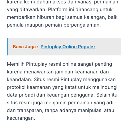
karena kemudahan akses dan variasi permainan
yang ditawarkan. Platform ini dirancang untuk
memberikan hiburan bagi semua kalangan, baik
pemula maupun pemain berpengalaman.
Baca Juga :
Pintuplay Online Populer
Memilih Pintuplay resmi online sangat penting
karena menawarkan jaminan keamanan dan
keandalan. Situs resmi Pintuplay menggunakan
protokol keamanan yang ketat untuk melindungi
data pribadi dan keuangan pengguna. Selain itu,
situs resmi juga menjamin permainan yang adil
dan transparan, tanpa adanya manipulasi atau
kecurangan.