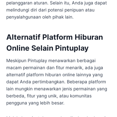
pelanggaran aturan. Selain itu, Anda juga dapat
melindungi diri dari potensi penipuan atau
penyalahgunaan oleh pihak lain.
Alternatif Platform Hiburan
Online Selain Pintuplay
Meskipun Pintuplay menawarkan berbagai
macam permainan dan fitur menarik, ada juga
alternatif platform hiburan online lainnya yang
dapat Anda pertimbangkan. Beberapa platform
lain mungkin menawarkan jenis permainan yang
berbeda, fitur yang unik, atau komunitas
pengguna yang lebih besar.