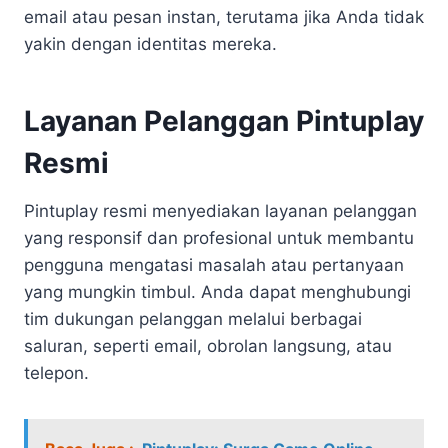
email atau pesan instan, terutama jika Anda tidak
yakin dengan identitas mereka.
Layanan Pelanggan Pintuplay
Resmi
Pintuplay resmi menyediakan layanan pelanggan
yang responsif dan profesional untuk membantu
pengguna mengatasi masalah atau pertanyaan
yang mungkin timbul. Anda dapat menghubungi
tim dukungan pelanggan melalui berbagai
saluran, seperti email, obrolan langsung, atau
telepon.