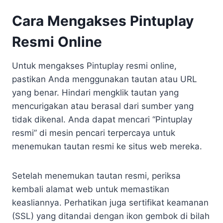
Cara Mengakses Pintuplay
Resmi Online
Untuk mengakses Pintuplay resmi online,
pastikan Anda menggunakan tautan atau URL
yang benar. Hindari mengklik tautan yang
mencurigakan atau berasal dari sumber yang
tidak dikenal. Anda dapat mencari “Pintuplay
resmi” di mesin pencari terpercaya untuk
menemukan tautan resmi ke situs web mereka.
Setelah menemukan tautan resmi, periksa
kembali alamat web untuk memastikan
keasliannya. Perhatikan juga sertifikat keamanan
(SSL) yang ditandai dengan ikon gembok di bilah