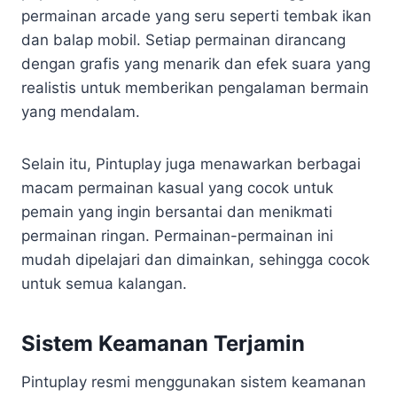
permainan arcade yang seru seperti tembak ikan
dan balap mobil. Setiap permainan dirancang
dengan grafis yang menarik dan efek suara yang
realistis untuk memberikan pengalaman bermain
yang mendalam.
Selain itu, Pintuplay juga menawarkan berbagai
macam permainan kasual yang cocok untuk
pemain yang ingin bersantai dan menikmati
permainan ringan. Permainan-permainan ini
mudah dipelajari dan dimainkan, sehingga cocok
untuk semua kalangan.
Sistem Keamanan Terjamin
Pintuplay resmi menggunakan sistem keamanan