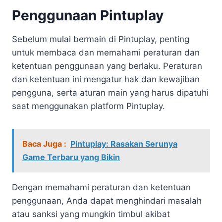
Penggunaan Pintuplay
Sebelum mulai bermain di Pintuplay, penting
untuk membaca dan memahami peraturan dan
ketentuan penggunaan yang berlaku. Peraturan
dan ketentuan ini mengatur hak dan kewajiban
pengguna, serta aturan main yang harus dipatuhi
saat menggunakan platform Pintuplay.
Baca Juga :
Pintuplay: Rasakan Serunya
Game Terbaru yang Bikin
Dengan memahami peraturan dan ketentuan
penggunaan, Anda dapat menghindari masalah
atau sanksi yang mungkin timbul akibat