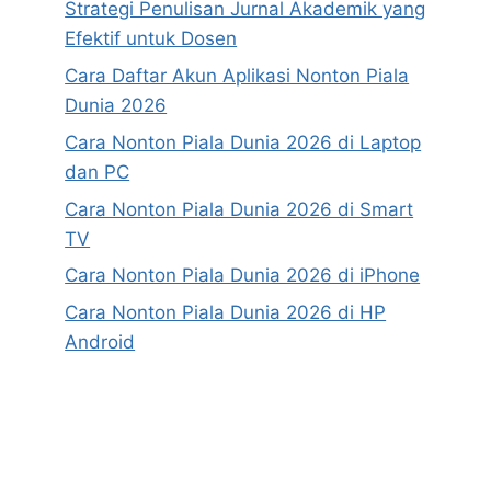
Strategi Penulisan Jurnal Akademik yang
Efektif untuk Dosen
Cara Daftar Akun Aplikasi Nonton Piala
Dunia 2026
Cara Nonton Piala Dunia 2026 di Laptop
dan PC
Cara Nonton Piala Dunia 2026 di Smart
TV
Cara Nonton Piala Dunia 2026 di iPhone
Cara Nonton Piala Dunia 2026 di HP
Android