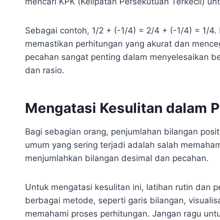
mencari KPK (Kelipatan Persekutuan Terkecil) 
Sebagai contoh, 1/2 + (-1/4) = 2/4 + (-1/4) = 
memastikan perhitungan yang akurat dan menc
pecahan sangat penting dalam menyelesaikan be
dan rasio.
Mengatasi Kesulitan dalam P
Bagi sebagian orang, penjumlahan bilangan posit
umum yang sering terjadi adalah salah memahami 
menjumlahkan bilangan desimal dan pecahan.
Untuk mengatasi kesulitan ini, latihan rutin d
berbagai metode, seperti garis bilangan, visuali
memahami proses perhitungan. Jangan ragu untuk