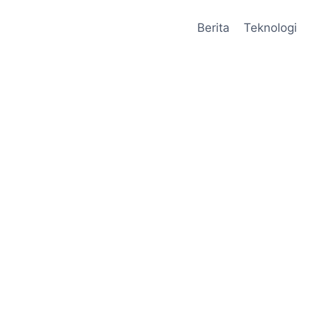
Berita
Teknologi