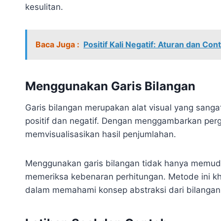
kesulitan.
Baca Juga :
Positif Kali Negatif: Aturan dan Co
Menggunakan Garis Bilangan
Garis bilangan merupakan alat visual yang sa
positif dan negatif. Dengan menggambarkan perg
memvisualisasikan hasil penjumlahan.
Menggunakan garis bilangan tidak hanya memu
memeriksa kebenaran perhitungan. Metode ini k
dalam memahami konsep abstraksi dari bilangan p