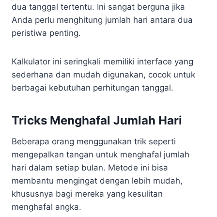
dua tanggal tertentu. Ini sangat berguna jika
Anda perlu menghitung jumlah hari antara dua
peristiwa penting.
Kalkulator ini seringkali memiliki interface yang
sederhana dan mudah digunakan, cocok untuk
berbagai kebutuhan perhitungan tanggal.
Tricks Menghafal Jumlah Hari
Beberapa orang menggunakan trik seperti
mengepalkan tangan untuk menghafal jumlah
hari dalam setiap bulan. Metode ini bisa
membantu mengingat dengan lebih mudah,
khususnya bagi mereka yang kesulitan
menghafal angka.