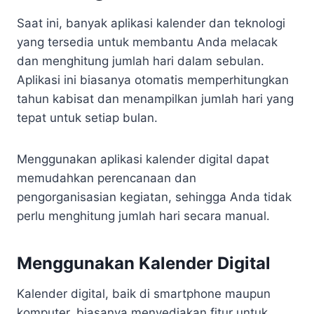
Saat ini, banyak aplikasi kalender dan teknologi
yang tersedia untuk membantu Anda melacak
dan menghitung jumlah hari dalam sebulan.
Aplikasi ini biasanya otomatis memperhitungkan
tahun kabisat dan menampilkan jumlah hari yang
tepat untuk setiap bulan.
Menggunakan aplikasi kalender digital dapat
memudahkan perencanaan dan
pengorganisasian kegiatan, sehingga Anda tidak
perlu menghitung jumlah hari secara manual.
Menggunakan Kalender Digital
Kalender digital, baik di smartphone maupun
komputer, biasanya menyediakan fitur untuk