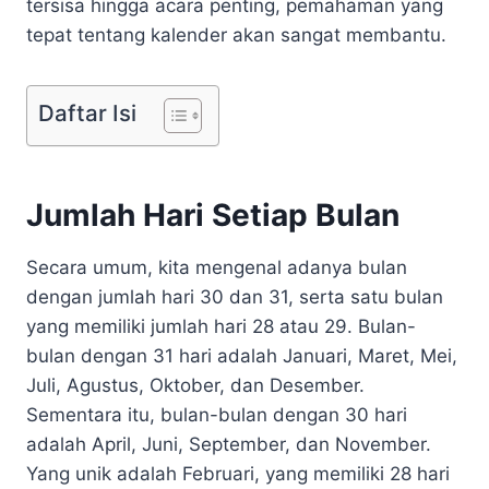
tersisa hingga acara penting, pemahaman yang
tepat tentang kalender akan sangat membantu.
Daftar Isi
Jumlah Hari Setiap Bulan
Secara umum, kita mengenal adanya bulan
dengan jumlah hari 30 dan 31, serta satu bulan
yang memiliki jumlah hari 28 atau 29. Bulan-
bulan dengan 31 hari adalah Januari, Maret, Mei,
Juli, Agustus, Oktober, dan Desember.
Sementara itu, bulan-bulan dengan 30 hari
adalah April, Juni, September, dan November.
Yang unik adalah Februari, yang memiliki 28 hari