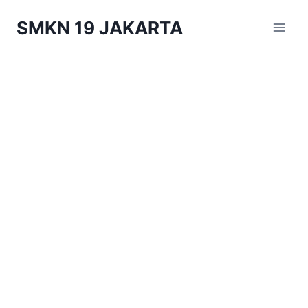
Skip
SMKN 19 JAKARTA
to
content