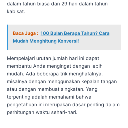
dalam tahun biasa dan 29 hari dalam tahun
kabisat.
Baca Juga :
100 Bulan Berapa Tahun? Cara
Mudah Menghitung Konversi!
Mempelajari urutan jumlah hari ini dapat
membantu Anda mengingat dengan lebih
mudah. Ada beberapa trik menghafalnya,
misalnya dengan menggunakan kepalan tangan
atau dengan membuat singkatan. Yang
terpenting adalah memahami bahwa
pengetahuan ini merupakan dasar penting dalam
perhitungan waktu sehari-hari.