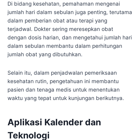
Di bidang kesehatan, pemahaman mengenai
jumlah hari dalam sebulan juga penting, terutama
dalam pemberian obat atau terapi yang
terjadwal. Dokter sering meresepkan obat
dengan dosis harian, dan mengetahui jumlah hari
dalam sebulan membantu dalam perhitungan
jumlah obat yang dibutuhkan.
Selain itu, dalam penjadwalan pemeriksaan
kesehatan rutin, pengetahuan ini membantu
pasien dan tenaga medis untuk menentukan
waktu yang tepat untuk kunjungan berikutnya.
Aplikasi Kalender dan
Teknologi