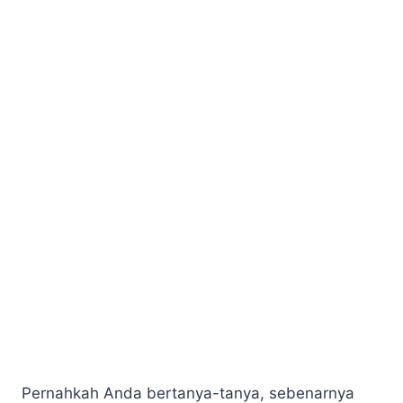
Pernahkah Anda bertanya-tanya, sebenarnya