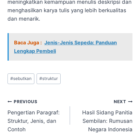
meningkatkan kemampuan menulis deskripsi dan
menghasilkan karya tulis yang lebih berkualitas
dan menarik.
Baca Juga :
Jenis-Jenis Sepeda: Panduan
Lengkap Pembeli
Post
#
sebutkan
#
struktur
Tags:
Navigasi
PREVIOUS
NEXT
Pengertian Paragraf:
Hasil Sidang Panitia
pos
Struktur, Jenis, dan
Sembilan: Rumusan
Contoh
Negara Indonesia