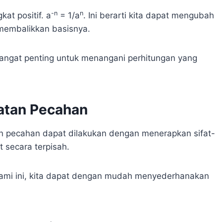
-n
n
at positif. a
= 1/a
. Ini berarti kita dapat mengubah
 membalikkan basisnya.
sangat penting untuk menangani perhitungan yang
atan Pecahan
 pecahan dapat dilakukan dengan menerapkan sifat-
 secara terpisah.
mi ini, kita dapat dengan mudah menyederhanakan