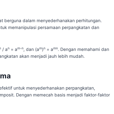
gat berguna dalam menyederhanakan perhitungan.
 untuk memanipulasi persamaan perpangkatan dan
m
n
m-n
m
n
mn
/ a
= a
, dan (a
)
= a
. Dengan memahami dan
pangkatan akan menjadi jauh lebih mudah.
ima
 efektif untuk menyederhanakan perpangkatan,
omposit. Dengan memecah basis menjadi faktor-faktor