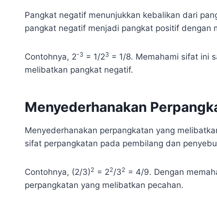
Pangkat negatif menunjukkan kebalikan dari pangk
pangkat negatif menjadi pangkat positif dengan
-3
3
Contohnya, 2
= 1/2
= 1/8. Memahami sifat ini 
melibatkan pangkat negatif.
Menyederhanakan Perpangk
Menyederhanakan perpangkatan yang melibatkan
sifat perpangkatan pada pembilang dan penyebut
2
2
2
Contohnya, (2/3)
= 2
/3
= 4/9. Dengan memaha
perpangkatan yang melibatkan pecahan.