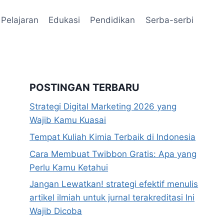
Pelajaran
Edukasi
Pendidikan
Serba-serbi
POSTINGAN TERBARU
Strategi Digital Marketing 2026 yang
Wajib Kamu Kuasai
Tempat Kuliah Kimia Terbaik di Indonesia
Cara Membuat Twibbon Gratis: Apa yang
Perlu Kamu Ketahui
Jangan Lewatkan! strategi efektif menulis
artikel ilmiah untuk jurnal terakreditasi Ini
Wajib Dicoba