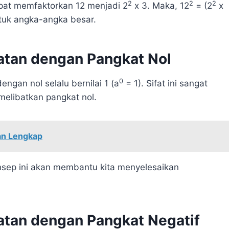
2
2
2
apat memfaktorkan 12 menjadi 2
x 3. Maka, 12
= (2
x
ntuk angka-angka besar.
tan dengan Pangkat Nol
0
engan nol selalu bernilai 1 (a
= 1). Sifat ini sangat
elibatkan pangkat nol.
an Lengkap
sep ini akan membantu kita menyelesaikan
tan dengan Pangkat Negatif