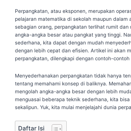
Perpangkatan, atau eksponen, merupakan operasi
pelajaran matematika di sekolah maupun dalam ap
sebagian orang, perpangkatan terlihat rumit d
angka-angka besar atau pangkat yang tinggi. 
sederhana, kita dapat dengan mudah menyederh
dengan lebih cepat dan efisien. Artikel ini ak
perpangkatan, dilengkapi dengan contoh-contoh
Menyederhanakan perpangkatan tidak hanya tenta
tentang memahami konsep di baliknya. Memaham
mengolah angka-angka besar dengan lebih mud
menguasai beberapa teknik sederhana, kita bisa
sekalipun. Yuk, kita mulai menjelajahi dunia pe
Daftar Isi