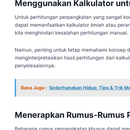
Menggunakan Kalkulator unt
Untuk perhitungan perpangkatan yang sangat ko
dapat memanfaatkan kalkulator ilmiah atau pera
kita menghindari kesalahan perhitungan manual.
Namun, penting untuk tetap memahami konsep da
menginterpretasikan hasil perhitungan dari kal
penyelesaiannya.
Baca Juga :
Sederhanakan Hidup: Tips & Trik M
Menerapkan Rumus-Rumus P
Beberapa rumus perpangkatan khusus dapat mem