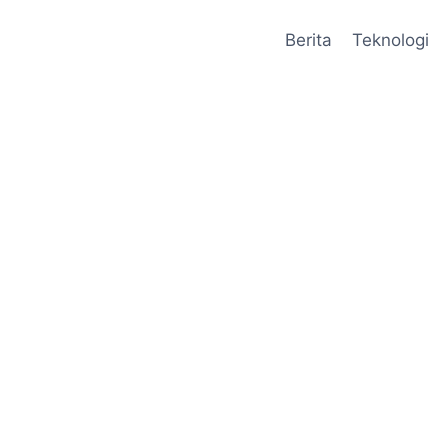
Berita
Teknologi