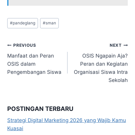
Post
#
pandeglang
#
sman
Tags:
Navigasi
PREVIOUS
NEXT
Manfaat dan Peran
OSIS Ngapain Aja?
pos
OSIS dalam
Peran dan Kegiatan
Pengembangan Siswa
Organisasi Siswa Intra
Sekolah
POSTINGAN TERBARU
Strategi Digital Marketing 2026 yang Wajib Kamu
Kuasai