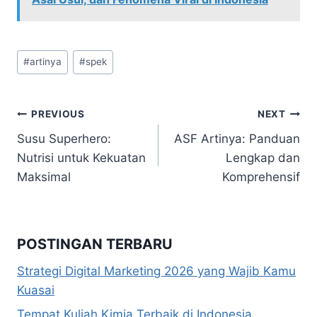
Post
#
artinya
#
spek
Tags:
Navigasi
PREVIOUS
NEXT
Susu Superhero:
ASF Artinya: Panduan
pos
Nutrisi untuk Kekuatan
Lengkap dan
Maksimal
Komprehensif
POSTINGAN TERBARU
Strategi Digital Marketing 2026 yang Wajib Kamu
Kuasai
Tempat Kuliah Kimia Terbaik di Indonesia