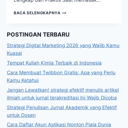
Lengkap dan Praktis Saat memasak…
150ML
BACA SELENGKAPNYA
BERAPA
SENDOK
MAKAN/TEH?
POSTINGAN TERBARU
KONVERSI
AKURAT
Strategi Digital Marketing 2026 yang Wajib Kamu
&
Kuasai
Tempat Kuliah Kimia Terbaik di Indonesia
Cara Membuat Twibbon Gratis: Apa yang Perlu
Kamu Ketahui
Jangan Lewatkan! strategi efektif menulis artikel
ilmiah untuk jurnal terakreditasi Ini Wajib Dicoba
Strategi Penulisan Jurnal Akademik yang Efektif
untuk Dosen
Cara Daftar Akun Aplikasi Nonton Piala Dunia