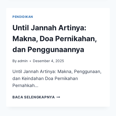
MEMAHAMI
LUKA
BATIN
PENDIDIKAN
DAN
PROSES
Until Jannah Artinya:
PENYEMBUHAN
Makna, Doa Pernikahan,
dan Penggunaannya
By
admin
Desember 4, 2025
Until Jannah Artinya: Makna, Penggunaan,
dan Keindahan Doa Pernikahan
Pernahkah…
UNTIL
BACA SELENGKAPNYA
JANNAH
ARTINYA:
MAKNA,