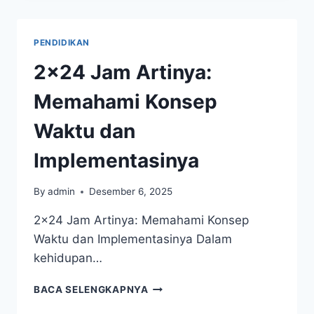
THE
HELL”?
MAKNA,
PENDIDIKAN
PENGGUNAAN,
DAN
2×24 Jam Artinya:
DAMPAKNYA
DALAM
Memahami Konsep
PERCAKAPAN
Waktu dan
Implementasinya
By
admin
Desember 6, 2025
2×24 Jam Artinya: Memahami Konsep
Waktu dan Implementasinya Dalam
kehidupan…
2×24
BACA SELENGKAPNYA
JAM