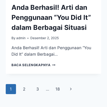
CARA
Anda Berhasil! Arti dan
MENGHINDARINYA
Penggunaan “You Did It”
dalam Berbagai Situasi
By
admin
Desember 2, 2025
Anda Berhasil! Arti dan Penggunaan “You
Did It” dalam Berbagai…
ANDA
BACA SELENGKAPNYA
BERHASIL!
ARTI
DAN
PENGGUNAAN
Page
Next
1
2
3
…
18
“YOU
DID
navigation
Page
IT”
DALAM