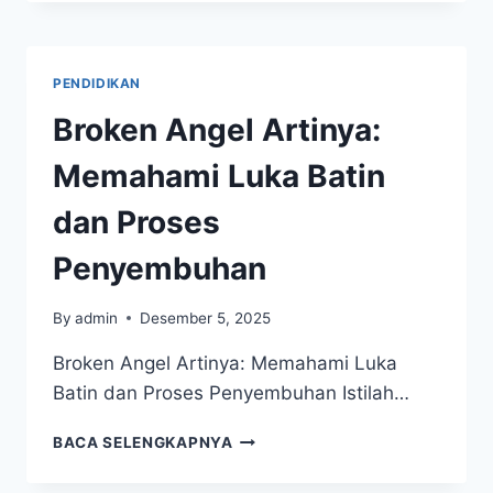
ARTINYA:
MEMAHAMI
KONSEP
WAKTU
PENDIDIKAN
DAN
IMPLEMENTASINYA
Broken Angel Artinya:
Memahami Luka Batin
dan Proses
Penyembuhan
By
admin
Desember 5, 2025
Broken Angel Artinya: Memahami Luka
Batin dan Proses Penyembuhan Istilah…
BROKEN
BACA SELENGKAPNYA
ANGEL
ARTINYA: