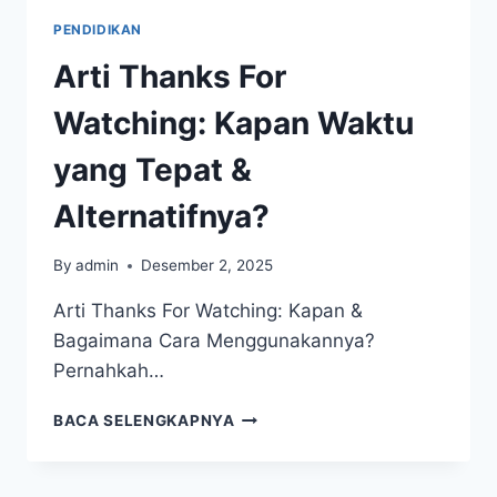
PENGERTIAN
PENDIDIKAN
LENGKAP,
HUKUM,
Arti Thanks For
JENIS,
&
Watching: Kapan Waktu
CONTOHNYA
yang Tepat &
Alternatifnya?
By
admin
Desember 2, 2025
Arti Thanks For Watching: Kapan &
Bagaimana Cara Menggunakannya?
Pernahkah…
ARTI
BACA SELENGKAPNYA
THANKS
FOR
WATCHING: