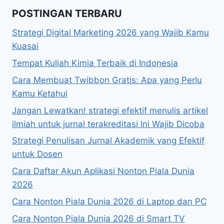
BERBAGAI
POSTINGAN TERBARU
SITUASI
Strategi Digital Marketing 2026 yang Wajib Kamu
Kuasai
Tempat Kuliah Kimia Terbaik di Indonesia
Cara Membuat Twibbon Gratis: Apa yang Perlu
Kamu Ketahui
Jangan Lewatkan! strategi efektif menulis artikel
ilmiah untuk jurnal terakreditasi Ini Wajib Dicoba
Strategi Penulisan Jurnal Akademik yang Efektif
untuk Dosen
Cara Daftar Akun Aplikasi Nonton Piala Dunia
2026
Cara Nonton Piala Dunia 2026 di Laptop dan PC
Cara Nonton Piala Dunia 2026 di Smart TV