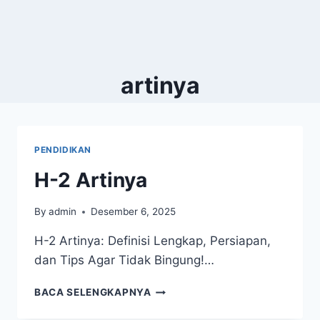
artinya
PENDIDIKAN
H-2 Artinya
By
admin
Desember 6, 2025
H-2 Artinya: Definisi Lengkap, Persiapan,
dan Tips Agar Tidak Bingung!…
H-
BACA SELENGKAPNYA
2
ARTINYA