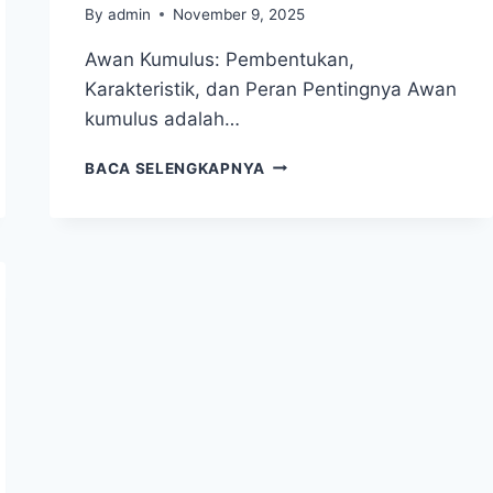
By
admin
November 9, 2025
Awan Kumulus: Pembentukan,
Karakteristik, dan Peran Pentingnya Awan
kumulus adalah…
AWAN
BACA SELENGKAPNYA
KUMULUS:
MENGENAL
BENTUK,
KARAKTERISTIK,
DAN
PENGARUHNYA