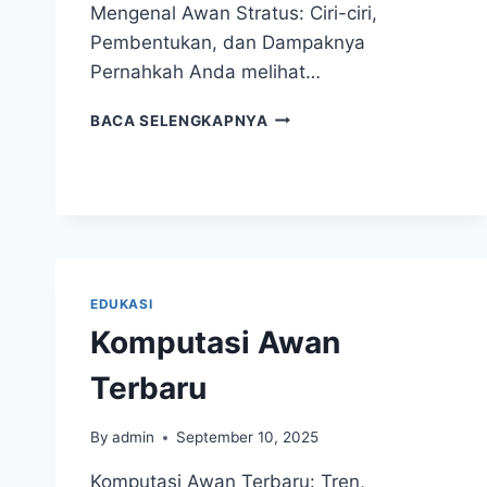
Mengenal Awan Stratus: Ciri-ciri,
Pembentukan, dan Dampaknya
Pernahkah Anda melihat…
MENGENAL
BACA SELENGKAPNYA
AWAN
STRATUS:
CIRI-
CIRI,
PEMBENTUKAN,
DAN
DAMPAKNYA
EDUKASI
Komputasi Awan
Terbaru
By
admin
September 10, 2025
Komputasi Awan Terbaru: Tren,