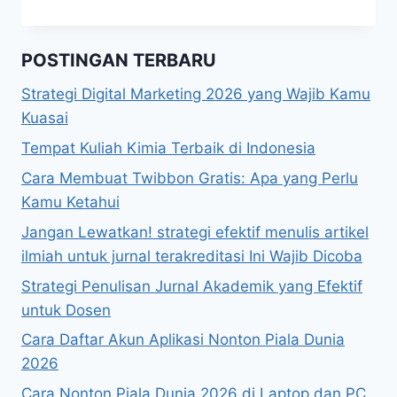
JUMLAHNYA?
PANDUAN
LENGKAP
POSTINGAN TERBARU
MENGHITUNG
Strategi Digital Marketing 2026 yang Wajib Kamu
Kuasai
Tempat Kuliah Kimia Terbaik di Indonesia
Cara Membuat Twibbon Gratis: Apa yang Perlu
Kamu Ketahui
Jangan Lewatkan! strategi efektif menulis artikel
ilmiah untuk jurnal terakreditasi Ini Wajib Dicoba
Strategi Penulisan Jurnal Akademik yang Efektif
untuk Dosen
Cara Daftar Akun Aplikasi Nonton Piala Dunia
2026
Cara Nonton Piala Dunia 2026 di Laptop dan PC