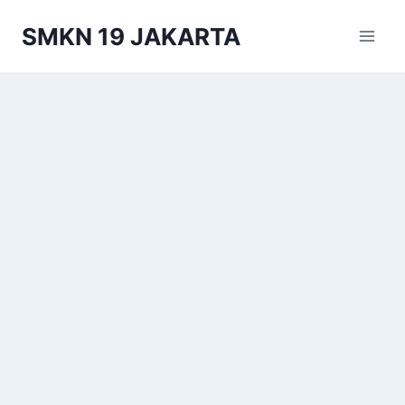
Skip
SMKN 19 JAKARTA
to
content