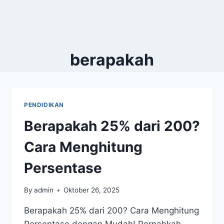
berapakah
PENDIDIKAN
Berapakah 25% dari 200?
Cara Menghitung
Persentase
By
admin
Oktober 26, 2025
Berapakah 25% dari 200? Cara Menghitung