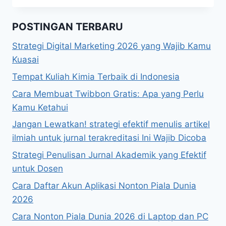
CALL
ME:
POSTINGAN TERBARU
PANDUAN
LENGKAP
Strategi Digital Marketing 2026 yang Wajib Kamu
DAN
Kuasai
Tempat Kuliah Kimia Terbaik di Indonesia
Cara Membuat Twibbon Gratis: Apa yang Perlu
Kamu Ketahui
Jangan Lewatkan! strategi efektif menulis artikel
ilmiah untuk jurnal terakreditasi Ini Wajib Dicoba
Strategi Penulisan Jurnal Akademik yang Efektif
untuk Dosen
Cara Daftar Akun Aplikasi Nonton Piala Dunia
2026
Cara Nonton Piala Dunia 2026 di Laptop dan PC