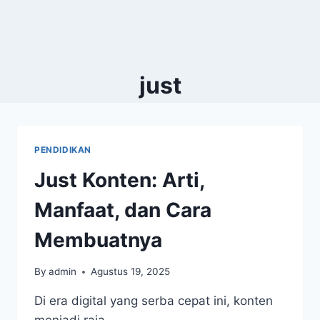
just
PENDIDIKAN
Just Konten: Arti,
Manfaat, dan Cara
Membuatnya
By
admin
Agustus 19, 2025
Di era digital yang serba cepat ini, konten