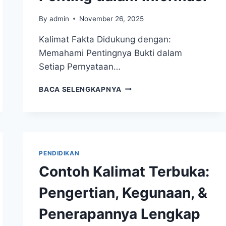
By
admin
November 26, 2025
Kalimat Fakta Didukung dengan:
Memahami Pentingnya Bukti dalam
Setiap Pernyataan…
KALIMAT
BACA SELENGKAPNYA
FAKTA
DIDUKUNG
DENGAN:
MENGAPA
BUKTI
PENTING
PENDIDIKAN
DALAM
Contoh Kalimat Terbuka:
INFORMASI
Pengertian, Kegunaan, &
Penerapannya Lengkap