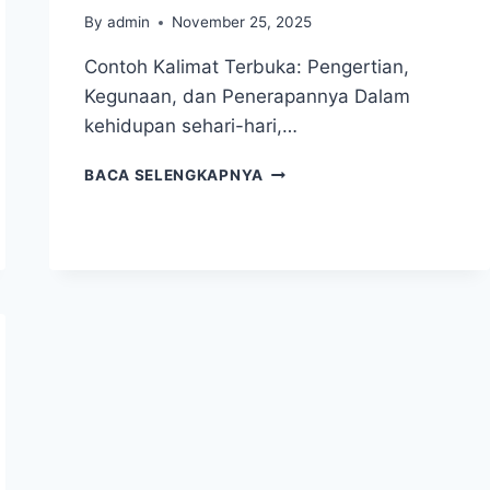
By
admin
November 25, 2025
Contoh Kalimat Terbuka: Pengertian,
Kegunaan, dan Penerapannya Dalam
kehidupan sehari-hari,…
CONTOH
BACA SELENGKAPNYA
KALIMAT
TERBUKA:
PENGERTIAN,
KEGUNAAN,
&
PENERAPANNYA
LENGKAP