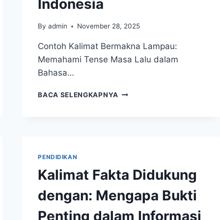
Indonesia
By
admin
November 28, 2025
Contoh Kalimat Bermakna Lampau:
Memahami Tense Masa Lalu dalam
Bahasa…
CONTOH
BACA SELENGKAPNYA
KALIMAT
BERMAKNA
LAMPAU:
MEMAHAMI
TENSE
MASA
PENDIDIKAN
LALU
Kalimat Fakta Didukung
DALAM
BAHASA
dengan: Mengapa Bukti
INDONESIA
Penting dalam Informasi