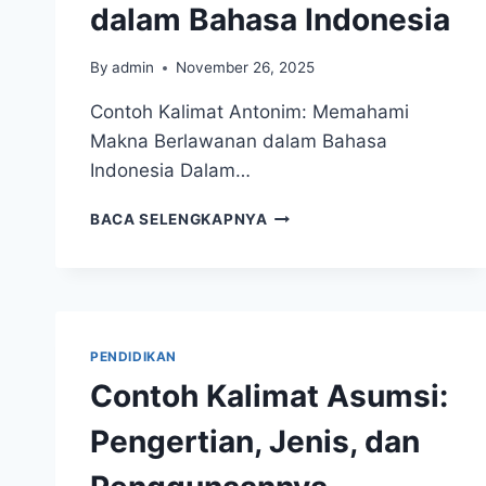
dalam Bahasa Indonesia
By
admin
November 26, 2025
Contoh Kalimat Antonim: Memahami
Makna Berlawanan dalam Bahasa
Indonesia Dalam…
CONTOH
BACA SELENGKAPNYA
KALIMAT
ANTONIM:
MEMAHAMI
MAKNA
BERLAWANAN
DALAM
PENDIDIKAN
BAHASA
Contoh Kalimat Asumsi:
INDONESIA
Pengertian, Jenis, dan