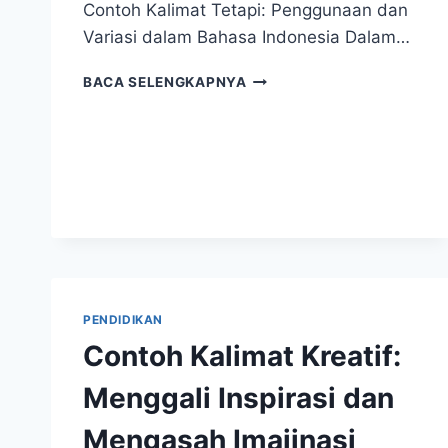
Contoh Kalimat Tetapi: Penggunaan dan
Variasi dalam Bahasa Indonesia Dalam…
CONTOH
BACA SELENGKAPNYA
KALIMAT
TETAPI:
PENGGUNAAN
DAN
VARIASI
DALAM
BAHASA
INDONESIA
PENDIDIKAN
Contoh Kalimat Kreatif:
Menggali Inspirasi dan
Mengasah Imajinasi