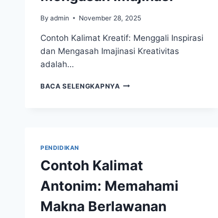
By
admin
November 28, 2025
Contoh Kalimat Kreatif: Menggali Inspirasi
dan Mengasah Imajinasi Kreativitas
adalah…
CONTOH
BACA SELENGKAPNYA
KALIMAT
KREATIF:
MENGGALI
INSPIRASI
DAN
MENGASAH
PENDIDIKAN
IMAJINASI
Contoh Kalimat
Antonim: Memahami
Makna Berlawanan