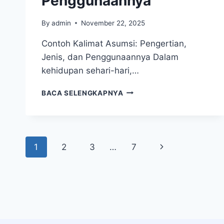
Penggunaannya
By
admin
November 22, 2025
Contoh Kalimat Asumsi: Pengertian,
Jenis, dan Penggunaannya Dalam
kehidupan sehari-hari,…
CONTOH
BACA SELENGKAPNYA
KALIMAT
ASUMSI:
PENGERTIAN,
JENIS,
Page
DAN
Next
1
2
3
…
7
PENGGUNAANNYA
navigation
Page