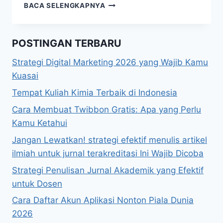
KUNCI
BACA SELENGKAPNYA
JAWABAN:
TEMUKAN
JAWABAN
POSTINGAN TERBARU
YANG
ANDA
Strategi Digital Marketing 2026 yang Wajib Kamu
BUTUHKAN
Kuasai
Tempat Kuliah Kimia Terbaik di Indonesia
Cara Membuat Twibbon Gratis: Apa yang Perlu
Kamu Ketahui
Jangan Lewatkan! strategi efektif menulis artikel
ilmiah untuk jurnal terakreditasi Ini Wajib Dicoba
Strategi Penulisan Jurnal Akademik yang Efektif
untuk Dosen
Cara Daftar Akun Aplikasi Nonton Piala Dunia
2026