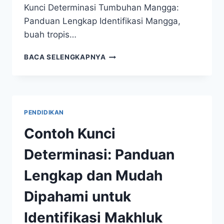
Kunci Determinasi Tumbuhan Mangga:
Panduan Lengkap Identifikasi Mangga,
buah tropis…
KUNCI
BACA SELENGKAPNYA
DETERMINASI
TUMBUHAN
MANGGA:
IDENTIFIKASI
VARIETAS
PENDIDIKAN
DENGAN
MUDAH
Contoh Kunci
&
AKURAT
Determinasi: Panduan
Lengkap dan Mudah
Dipahami untuk
Identifikasi Makhluk