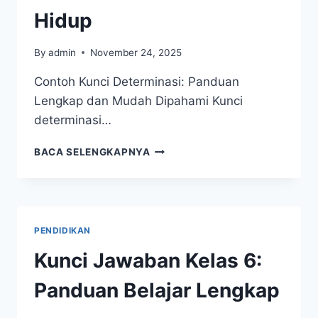
Hidup
By
admin
November 24, 2025
Contoh Kunci Determinasi: Panduan
Lengkap dan Mudah Dipahami Kunci
determinasi…
CONTOH
BACA SELENGKAPNYA
KUNCI
DETERMINASI:
PANDUAN
LENGKAP
DAN
PENDIDIKAN
MUDAH
DIPAHAMI
Kunci Jawaban Kelas 6:
UNTUK
IDENTIFIKASI
Panduan Belajar Lengkap
MAKHLUK
HIDUP