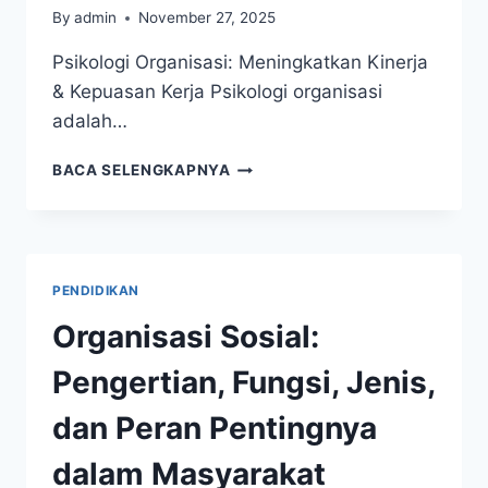
By
admin
November 27, 2025
Psikologi Organisasi: Meningkatkan Kinerja
& Kepuasan Kerja Psikologi organisasi
adalah…
PSIKOLOGI
BACA SELENGKAPNYA
ORGANISASI:
MEMAHAMI,
MENINGKATKAN
KINERJA,
&
PENDIDIKAN
KEPUASAN
KERJA
Organisasi Sosial:
KARYAWAN
Pengertian, Fungsi, Jenis,
dan Peran Pentingnya
dalam Masyarakat