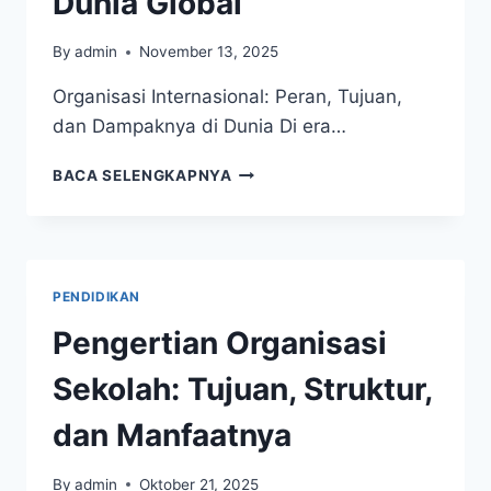
Dunia Global
By
admin
November 13, 2025
Organisasi Internasional: Peran, Tujuan,
dan Dampaknya di Dunia Di era…
ORGANISASI
BACA SELENGKAPNYA
INTERNASIONAL:
DEFINISI,
TUJUAN,
JENIS,
DAN
PENDIDIKAN
PERAN
PENTINGNYA
Pengertian Organisasi
DI
DUNIA
Sekolah: Tujuan, Struktur,
GLOBAL
dan Manfaatnya
By
admin
Oktober 21, 2025