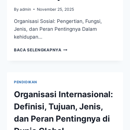
By
admin
November 25, 2025
Organisasi Sosial: Pengertian, Fungsi,
Jenis, dan Peran Pentingnya Dalam
kehidupan…
ORGANISASI
BACA SELENGKAPNYA
SOSIAL:
PENGERTIAN,
FUNGSI,
JENIS,
DAN
PENDIDIKAN
PERAN
PENTINGNYA
Organisasi Internasional:
DALAM
MASYARAKAT
Definisi, Tujuan, Jenis,
dan Peran Pentingnya di