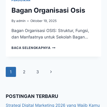
PENDIDIKAN
Bagan Organisasi Osis
By
admin
Oktober 19, 2025
Bagan Organisasi OSIS: Struktur, Fungsi,
dan Manfaatnya untuk Sekolah Bagan…
BAGAN
BACA SELENGKAPNYA
ORGANISASI
OSIS
Page
Next
1
2
3
navigation
Page
POSTINGAN TERBARU
Strategi Digital Marketing 2026 yang Wajib Kamu