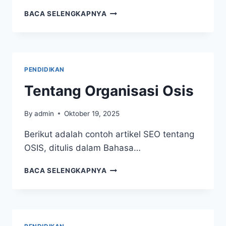
STRUKTUR
BACA SELENGKAPNYA
ORGANISASI
SISWA:
PENGERTIAN,
TUJUAN,
DAN
PENDIDIKAN
MANFAAT
Tentang Organisasi Osis
By
admin
Oktober 19, 2025
Berikut adalah contoh artikel SEO tentang
OSIS, ditulis dalam Bahasa…
TENTANG
BACA SELENGKAPNYA
ORGANISASI
OSIS