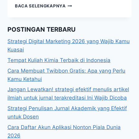
PENGERTIAN
BACA SELENGKAPNYA
PARAGRAF:
STRUKTUR,
JENIS,
POSTINGAN TERBARU
DAN
CONTOH
Strategi Digital Marketing 2026 yang Wajib Kamu
Kuasai
Tempat Kuliah Kimia Terbaik di Indonesia
Cara Membuat Twibbon Gratis: Apa yang Perlu
Kamu Ketahui
Jangan Lewatkan! strategi efektif menulis artikel
ilmiah untuk jurnal terakreditasi Ini Wajib Dicoba
Strategi Penulisan Jurnal Akademik yang Efektif
untuk Dosen
Cara Daftar Akun Aplikasi Nonton Piala Dunia
2026