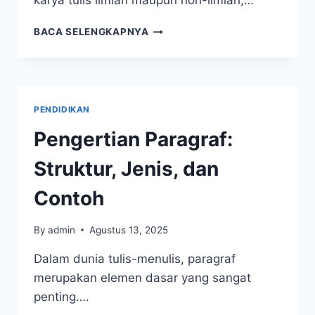
karya tulis ilmiah maupun non-ilmiah,…
PARAGA
BACA SELENGKAPNYA
TEGESE:
PENGERTIAN,
JENIS,
DAN
CARA
PENDIDIKAN
MENULISNYA
Pengertian Paragraf:
Struktur, Jenis, dan
Contoh
By
admin
Agustus 13, 2025
Dalam dunia tulis-menulis, paragraf
merupakan elemen dasar yang sangat
penting….