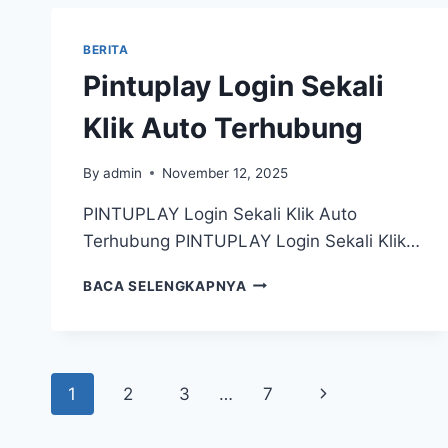
VERSI
2025
BERITA
Pintuplay Login Sekali
Klik Auto Terhubung
By
admin
November 12, 2025
PINTUPLAY Login Sekali Klik Auto
Terhubung PINTUPLAY Login Sekali Klik…
PINTUPLAY
BACA SELENGKAPNYA
LOGIN
SEKALI
KLIK
AUTO
Page
TERHUBUNG
Next
1
2
3
…
7
navigation
Page