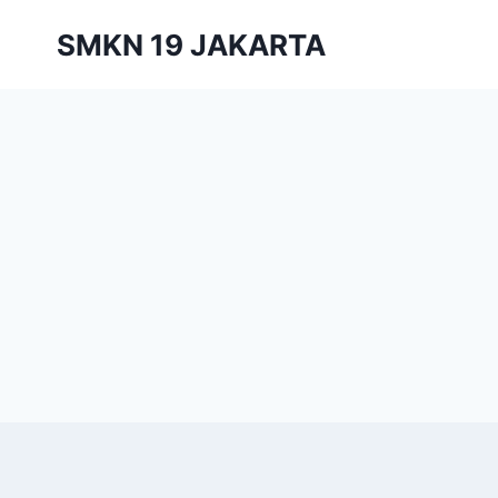
Skip
SMKN 19 JAKARTA
to
content