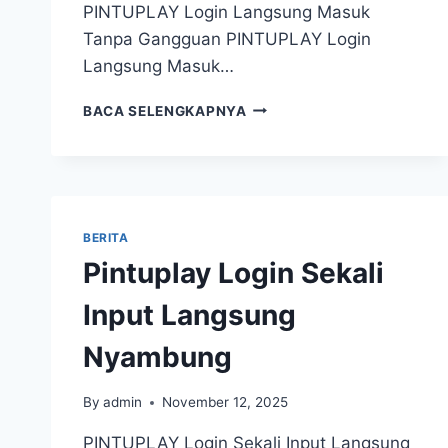
PINTUPLAY Login Langsung Masuk
Tanpa Gangguan PINTUPLAY Login
Langsung Masuk…
PINTUPLAY
BACA SELENGKAPNYA
LOGIN
LANGSUNG
MASUK
TANPA
GANGGUAN
BERITA
Pintuplay Login Sekali
Input Langsung
Nyambung
By
admin
November 12, 2025
PINTUPLAY Login Sekali Input Langsung