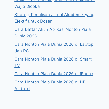
Wajib Dicoba
Strategi Penulisan Jurnal Akademik yang
Efektif untuk Dosen
Cara Daftar Akun Aplikasi Nonton Piala
Dunia 2026
Cara Nonton Piala Dunia 2026 di Laptop
dan PC
Cara Nonton Piala Dunia 2026 di Smart
TV
Cara Nonton Piala Dunia 2026 di iPhone
Cara Nonton Piala Dunia 2026 di HP
Android