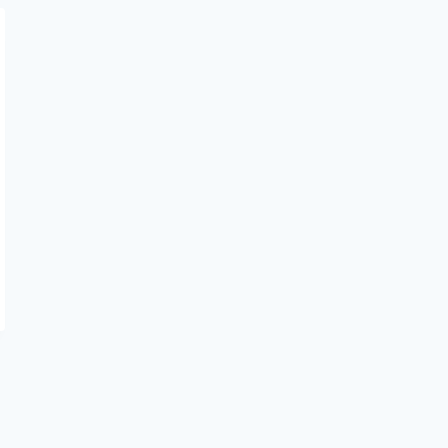
SEMUA
PEMAIN