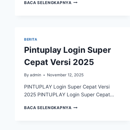
PINTUPLAY
BACA SELENGKAPNYA
LOGIN
PRAKTIS
DI
SEMUA
PERANGKAT
BERITA
Pintuplay Login Super
Cepat Versi 2025
By
admin
November 12, 2025
PINTUPLAY Login Super Cepat Versi
2025 PINTUPLAY Login Super Cepat…
PINTUPLAY
BACA SELENGKAPNYA
LOGIN
SUPER
CEPAT