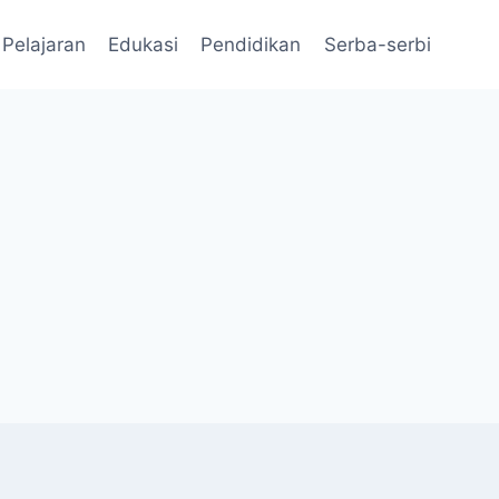
Pelajaran
Edukasi
Pendidikan
Serba-serbi