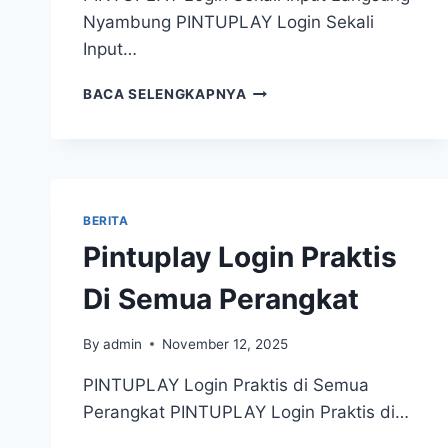
Nyambung PINTUPLAY Login Sekali
Input…
PINTUPLAY
BACA SELENGKAPNYA
LOGIN
SEKALI
INPUT
LANGSUNG
NYAMBUNG
BERITA
Pintuplay Login Praktis
Di Semua Perangkat
By
admin
November 12, 2025
PINTUPLAY Login Praktis di Semua
Perangkat PINTUPLAY Login Praktis di…