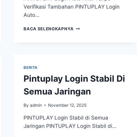
Verifikasi Tambahan PINTUPLAY Login
Auto…
PINTUPLAY
BACA SELENGKAPNYA
LOGIN
AUTO
AKTIF
TANPA
VERIFIKASI
TAMBAHAN
BERITA
Pintuplay Login Stabil Di
Semua Jaringan
By
admin
November 12, 2025
PINTUPLAY Login Stabil di Semua
Jaringan PINTUPLAY Login Stabil di…