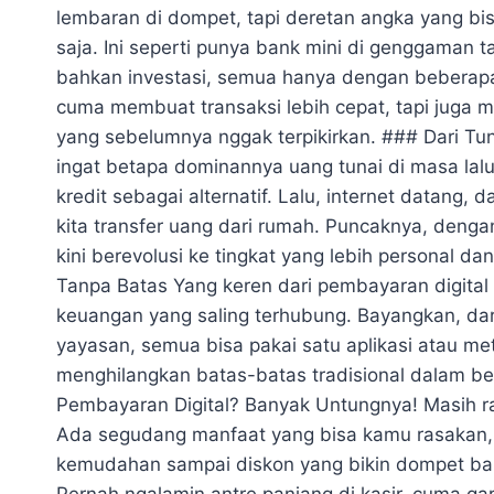
lembaran di dompet, tapi deretan angka yang bi
saja. Ini seperti punya bank mini di genggaman t
bahkan investasi, semua hanya dengan beberapa 
cuma membuat transaksi lebih cepat, tapi juga m
yang sebelumnya nggak terpikirkan. ### Dari Tu
ingat betapa dominannya uang tunai di masa lalu.
kredit sebagai alternatif. Lalu, internet datang
kita transfer uang dari rumah. Puncaknya, deng
kini berevolusi ke tingkat yang lebih personal d
Tanpa Batas Yang keren dari pembayaran digita
keuangan yang saling terhubung. Bayangkan, dari 
yayasan, semua bisa pakai satu aplikasi atau m
menghilangkan batas-batas tradisional dalam ber
Pembayaran Digital? Banyak Untungnya! Masih ra
Ada segudang manfaat yang bisa kamu rasakan, 
kemudahan sampai diskon yang bikin dompet bah
Pernah ngalamin antre panjang di kasir, cuma ga