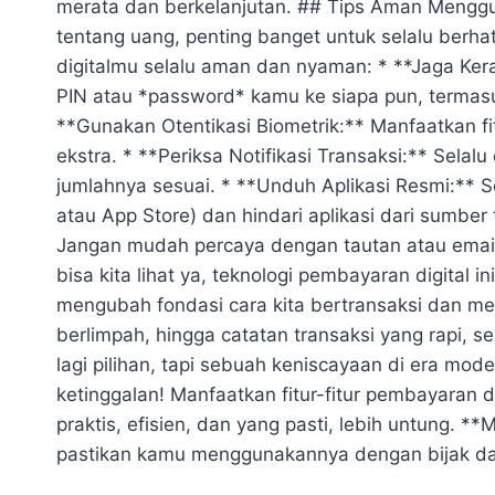
merata dan berkelanjutan. ## Tips Aman Menggu
tentang uang, penting banget untuk selalu berhati
digitalmu selalu aman dan nyaman: * **Jaga Ke
PIN atau *password* kamu ke siapa pun, termasu
**Gunakan Otentikasi Biometrik:** Manfaatkan fit
ekstra. * **Periksa Notifikasi Transaksi:** Selalu
jumlahnya sesuai. * **Unduh Aplikasi Resmi:** Sel
atau App Store) dan hindari aplikasi dari sumber
Jangan mudah percaya dengan tautan atau email
bisa kita lihat ya, teknologi pembayaran digital 
mengubah fondasi cara kita bertransaksi dan m
berlimpah, hingga catatan transaksi yang rapi,
lagi pilihan, tapi sebuah keniscayaan di era mod
ketinggalan! Manfaatkan fitur-fitur pembayaran 
praktis, efisien, dan yang pasti, lebih untung.
pastikan kamu menggunakannya dengan bijak dan