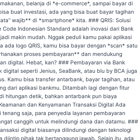
an makanan, belanja di *e-commerce*, sampai bayar di
 bisa buat investasi, ada yang bisa buat bayar tagihan
jata” wajib** di *smartphone* kita. ### QRIS: Solusi
 Code Indonesian Standard adalah inovasi dari Bank
jadi makin mudah. Nggak peduli kamu pakai aplikasi
a ada logo QRIS, kamu bisa bayar dengan *scan* satu
erhanakan proses pembayaran** dan mendukung
n digital. Hebat, kan? ### Pembayaran via Bank
nk digital seperti Jenius, SeaBank, atau blu by BCA juga
Kamu bisa transfer antarbank, bayar tagihan, atau
ng dari aplikasi bankmu. Ditambah lagi dengan fitur
adi hitungan detik, bahkan antarbank pun biaya
## Keamanan dan Kenyamanan Transaksi Digital Ada
i tenang saja, para penyedia layanan pembayaran
sangat canggih untuk melindungi dana dan datamu. ###
ransaksi digital biasanya dilindungi dengan teknologi
 diintip pihak tak bertanggung jawab. Selain itu, ada