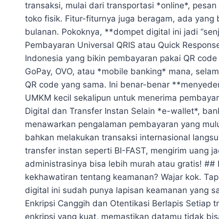
transaksi, mulai dari transportasi *online*, pes
toko fisik. Fitur-fiturnya juga beragam, ada yang
bulanan. Pokoknya, **dompet digital ini jadi “sen
Pembayaran Universal QRIS atau Quick Response
Indonesia yang bikin pembayaran pakai QR code 
GoPay, OVO, atau *mobile banking* mana, selam
QR code yang sama. Ini benar-benar **menyed
UMKM kecil sekalipun untuk menerima pembayara
Digital dan Transfer Instan Selain *e-wallet*, ba
menawarkan pengalaman pembayaran yang mulus. 
bahkan melakukan transaksi internasional langsu
transfer instan seperti BI-FAST, mengirim uang j
administrasinya bisa lebih murah atau gratis! 
kekhawatiran tentang keamanan? Wajar kok. Tap
digital ini sudah punya lapisan keamanan yang 
Enkripsi Canggih dan Otentikasi Berlapis Setiap t
enkripsi yang kuat, memastikan datamu tidak bisa