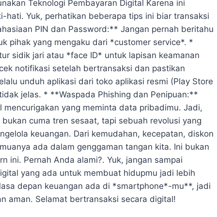
nakan Teknologi Pembayaran Digital Karena ini
-hati. Yuk, perhatikan beberapa tips ini biar transaksi
rahasiaan PIN dan Password:** Jangan pernah beritahu
k pihak yang mengaku dari *customer service*. *
ur sidik jari atau *face ID* untuk lapisan keamanan
 cek notifikasi setelah bertransaksi dan pastikan
alu unduh aplikasi dari toko aplikasi resmi (Play Store
 tidak jelas. * **Waspada Phishing dan Penipuan:**
 mencurigakan yang meminta data pribadimu. Jadi,
ini bukan cuma tren sesaat, tapi sebuah revolusi yang
engelola keuangan. Dari kemudahan, kecepatan, diskon
 semuanya ada dalam genggaman tangan kita. Ini bukan
ern ini. Pernah Anda alami?. Yuk, jangan sampai
digital yang ada untuk membuat hidupmu jadi lebih
 **Masa depan keuangan ada di *smartphone*-mu**, jadi
 aman. Selamat bertransaksi secara digital!