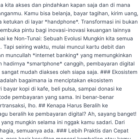
sa kita akses dan pindahkan kapan saja dan di mana
anganmu. Kamu bisa belanja, bayar tagihan, kirim uang,
ketukan di layar *handphone*. Transformasi ini bukan
embuka pintu bagi inovasi-inovasi keuangan lainnya
nai ke Non-Tunai: Sebuah Evolusi Mungkin kita semua
 Tapi seiring waktu, mulai muncul kartu debit dan
, dan muncullah *internet banking* yang memungkinkan
an hadirnya *smartphone* canggih, pembayaran digital
an sangat mudah diakses oleh siapa saja. ### Ekosistem
l adalah bagaimana ia menciptakan ekosistem
bayar kopi di kafe, beli pulsa, sampai donasi ke
etode pembayaran yang sama. Ini benar-benar
transaksi, lho. ## Kenapa Harus Beralih ke
gu beralih ke pembayaran digital? Ah, sayang banget!
yang mungkin selama ini nggak kamu sadari. Dari
agia, semuanya ada. ### Lebih Praktis dan Cepat
ra-gara kasir kesulitan mencari kembalian atau kamu