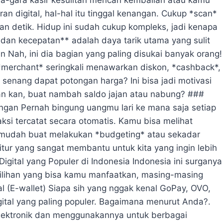
 digital, hal-hal itu tinggal kenangan. Cukup *scan*
n detik. Hidup ini sudah cukup kompleks, jadi kenapa
n dan kecepatan** adalah daya tarik utama yang sulit
 Nah, ini dia bagian yang paling disukai banyak orang!
*merchant* seringkali menawarkan diskon, *cashback*,
 senang dapat potongan harga? Ini bisa jadi motivasi
an kan, buat nambah saldo jajan atau nabung? ###
ngan Pernah bingung uangmu lari ke mana saja setiap
si tercatat secara otomatis. Kamu bisa melihat
h mudah buat melakukan *budgeting* atau sekadar
itur yang sangat membantu untuk kita yang ingin lebih
igital yang Populer di Indonesia Indonesia ini surganya
 pilihan yang bisa kamu manfaatkan, masing-masing
l (E-wallet) Siapa sih yang nggak kenal GoPay, OVO,
gital yang paling populer. Bagaimana menurut Anda?.
ktronik dan menggunakannya untuk berbagai