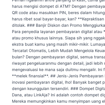
harus mengisi dompet di ATM? Dengan pembayaran
QR code atau masukkan PIN, beres dalam hitunga
harus ribet soal bayar-bayar, kan? **Kepraktisa
ditolak. ### Banjir Diskon dan Promo Menggiurkan
Para penyedia layanan pembayaran digital atau 
atau promo khusus lainnya. Siapa sih yang nggak
ekstra buat kamu yang masih mikir-mikir. Lumay
Tercatat Otomatis, Lebih Mudah Mengelola Keua
bulan? Dengan pembayaran digital, semua transak
riwayat pengeluaranmu dengan detail, jadi lebi
mengevaluasi ke mana saja duitmu mengalir. Ini f
**melek finansial**. ## Jenis-Jenis Pembayaran D
inovasi pembayaran digital, lho! Banyak banget
dengan keunggulan tersendiri. ### Dompet Digita
Dana, atau LinkAja? Ini adalah contoh dompet di
Mereka memungkinkan kamu menyimpan uang ele