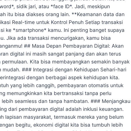
word*, sidik jari, atau *face ID*. Jadi, meskipun
h itu bisa diakses orang lain. **Keamanan data dan
kasi Real-time untuk Kontrol Penuh Setiap transaksi
si ke *smartphone* kamu. Ini penting banget supaya
. Jika ada transaksi mencurigakan, kamu bisa
i tanganmu! ## Masa Depan Pembayaran Digital: Akan
an digital ini masih sangat panjang dan akan terus
lah permulaan. Kita bisa membayangkan semakin banyak
n mudah. ### Integrasi dengan Kehidupan Sehari-hari
erintegrasi dengan berbagai aspek kehidupan kita.
tuh yang lebih canggih, pembayaran otomatis untuk
ng memungkinkan kita bertransaksi tanpa perlu
i lebih seamless dan tanpa hambatan. ### Menjangkau
ing dari pembayaran digital adalah inklusi keuangan.
ruh lapisan masyarakat, termasuk mereka yang belum
ngan begitu, ekonomi digital kita bisa tumbuh lebih