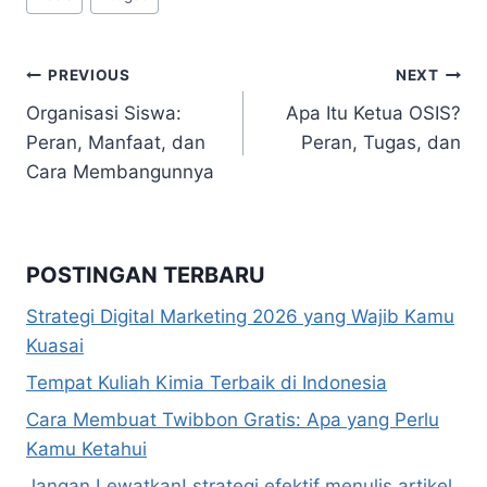
Tags:
Navigasi
PREVIOUS
NEXT
Organisasi Siswa:
Apa Itu Ketua OSIS?
pos
Peran, Manfaat, dan
Peran, Tugas, dan
Cara Membangunnya
POSTINGAN TERBARU
Strategi Digital Marketing 2026 yang Wajib Kamu
Kuasai
Tempat Kuliah Kimia Terbaik di Indonesia
Cara Membuat Twibbon Gratis: Apa yang Perlu
Kamu Ketahui
Jangan Lewatkan! strategi efektif menulis artikel