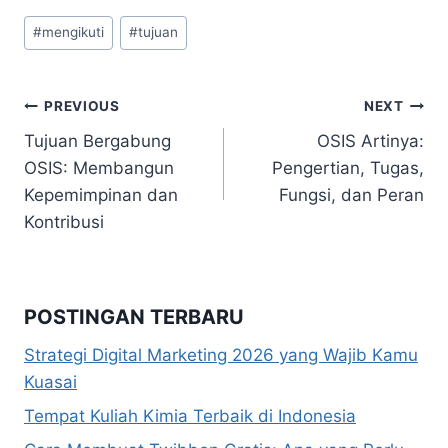
Post
#
mengikuti
#
tujuan
Tags:
Navigasi
PREVIOUS
NEXT
Tujuan Bergabung
OSIS Artinya:
pos
OSIS: Membangun
Pengertian, Tugas,
Kepemimpinan dan
Fungsi, dan Peran
Kontribusi
POSTINGAN TERBARU
Strategi Digital Marketing 2026 yang Wajib Kamu
Kuasai
Tempat Kuliah Kimia Terbaik di Indonesia