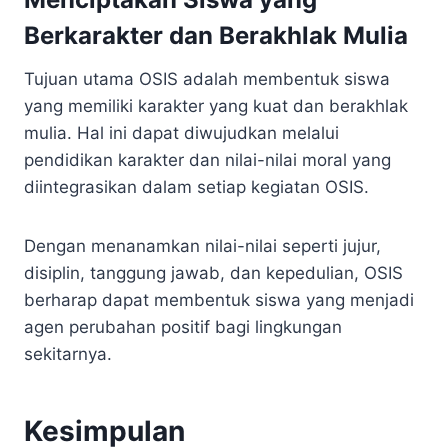
Berkarakter dan Berakhlak Mulia
Tujuan utama OSIS adalah membentuk siswa
yang memiliki karakter yang kuat dan berakhlak
mulia. Hal ini dapat diwujudkan melalui
pendidikan karakter dan nilai-nilai moral yang
diintegrasikan dalam setiap kegiatan OSIS.
Dengan menanamkan nilai-nilai seperti jujur,
disiplin, tanggung jawab, dan kepedulian, OSIS
berharap dapat membentuk siswa yang menjadi
agen perubahan positif bagi lingkungan
sekitarnya.
Kesimpulan