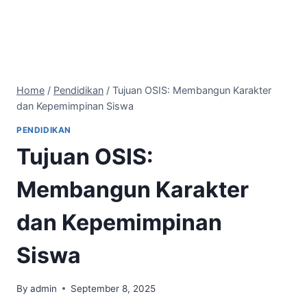
Home
/
Pendidikan
/
Tujuan OSIS: Membangun Karakter
dan Kepemimpinan Siswa
PENDIDIKAN
Tujuan OSIS:
Membangun Karakter
dan Kepemimpinan
Siswa
By
admin
September 8, 2025