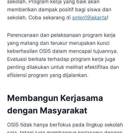
sekolah. Program kerja yang baik akan
memberikan dampak positif bagi siswa dan
sekolah. Coba sekarang di
smkn19jakarta
!
Perencanaan dan pelaksanaan program kerja
yang matang dan terukur merupakan kunci
keberhasilan OSIS dalam mencapai tujuannya.
Evaluasi berkala terhadap program kerja juga
penting dilakukan untuk melihat efektifitas dan
efisiensi program yang dijalankan.
Membangun Kerjasama
dengan Masyarakat
OSIS tidak hanya berfokus pada lingkup sekolah
saja, tetapi juga membangun kerjasama dengan