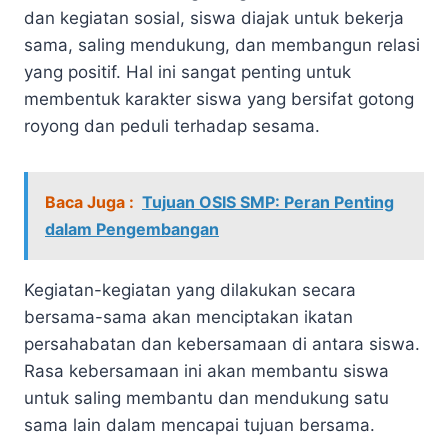
dan kegiatan sosial, siswa diajak untuk bekerja
sama, saling mendukung, dan membangun relasi
yang positif. Hal ini sangat penting untuk
membentuk karakter siswa yang bersifat gotong
royong dan peduli terhadap sesama.
Baca Juga :
Tujuan OSIS SMP: Peran Penting
dalam Pengembangan
Kegiatan-kegiatan yang dilakukan secara
bersama-sama akan menciptakan ikatan
persahabatan dan kebersamaan di antara siswa.
Rasa kebersamaan ini akan membantu siswa
untuk saling membantu dan mendukung satu
sama lain dalam mencapai tujuan bersama.