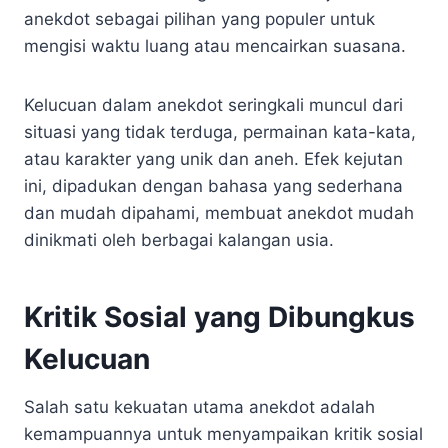
anekdot sebagai pilihan yang populer untuk
mengisi waktu luang atau mencairkan suasana.
Kelucuan dalam anekdot seringkali muncul dari
situasi yang tidak terduga, permainan kata-kata,
atau karakter yang unik dan aneh. Efek kejutan
ini, dipadukan dengan bahasa yang sederhana
dan mudah dipahami, membuat anekdot mudah
dinikmati oleh berbagai kalangan usia.
Kritik Sosial yang Dibungkus
Kelucuan
Salah satu kekuatan utama anekdot adalah
kemampuannya untuk menyampaikan kritik sosial