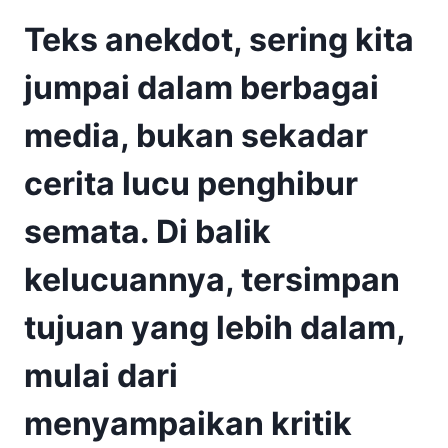
Teks anekdot, sering kita
jumpai dalam berbagai
media, bukan sekadar
cerita lucu penghibur
semata. Di balik
kelucuannya, tersimpan
tujuan yang lebih dalam,
mulai dari
menyampaikan kritik