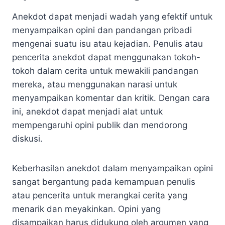
Anekdot dapat menjadi wadah yang efektif untuk
menyampaikan opini dan pandangan pribadi
mengenai suatu isu atau kejadian. Penulis atau
pencerita anekdot dapat menggunakan tokoh-
tokoh dalam cerita untuk mewakili pandangan
mereka, atau menggunakan narasi untuk
menyampaikan komentar dan kritik. Dengan cara
ini, anekdot dapat menjadi alat untuk
mempengaruhi opini publik dan mendorong
diskusi.
Keberhasilan anekdot dalam menyampaikan opini
sangat bergantung pada kemampuan penulis
atau pencerita untuk merangkai cerita yang
menarik dan meyakinkan. Opini yang
disampaikan harus didukung oleh argumen yang