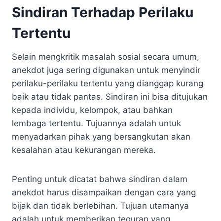
Sindiran Terhadap Perilaku
Tertentu
Selain mengkritik masalah sosial secara umum,
anekdot juga sering digunakan untuk menyindir
perilaku-perilaku tertentu yang dianggap kurang
baik atau tidak pantas. Sindiran ini bisa ditujukan
kepada individu, kelompok, atau bahkan
lembaga tertentu. Tujuannya adalah untuk
menyadarkan pihak yang bersangkutan akan
kesalahan atau kekurangan mereka.
Penting untuk dicatat bahwa sindiran dalam
anekdot harus disampaikan dengan cara yang
bijak dan tidak berlebihan. Tujuan utamanya
adalah untuk memberikan teguran yang