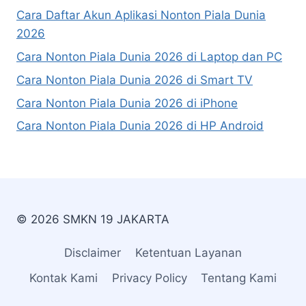
Cara Daftar Akun Aplikasi Nonton Piala Dunia
2026
Cara Nonton Piala Dunia 2026 di Laptop dan PC
Cara Nonton Piala Dunia 2026 di Smart TV
Cara Nonton Piala Dunia 2026 di iPhone
Cara Nonton Piala Dunia 2026 di HP Android
© 2026 SMKN 19 JAKARTA
Disclaimer
Ketentuan Layanan
Kontak Kami
Privacy Policy
Tentang Kami