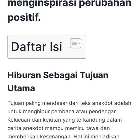
menginspirasi perubahan
positif.
Daftar Isi
Hiburan Sebagai Tujuan
Utama
Tujuan paling mendasar dari teks anekdot adalah
untuk menghibur pembaca atau pendengar.
Kelucuan dan kejutan yang terkandung dalam
cerita anekdot mampu memicu tawa dan
memberikan kesenangan. Hal ini menjadikan