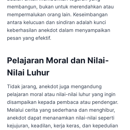
membangun, bukan untuk merendahkan atau
mempermalukan orang lain. Keseimbangan
antara kelucuan dan sindiran adalah kunci
keberhasilan anekdot dalam menyampaikan
pesan yang efektif.
Pelajaran Moral dan Nilai-
Nilai Luhur
Tidak jarang, anekdot juga mengandung
pelajaran moral atau nilai-nilai luhur yang ingin
disampaikan kepada pembaca atau pendengar.
Melalui cerita yang sederhana dan menghibur,
anekdot dapat menanamkan nilai-nilai seperti
kejujuran, keadilan, kerja keras, dan kepedulian