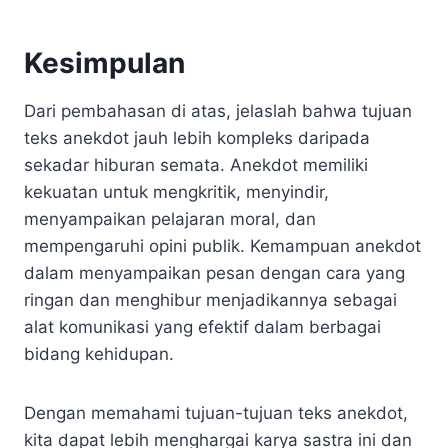
Kesimpulan
Dari pembahasan di atas, jelaslah bahwa tujuan
teks anekdot jauh lebih kompleks daripada
sekadar hiburan semata. Anekdot memiliki
kekuatan untuk mengkritik, menyindir,
menyampaikan pelajaran moral, dan
mempengaruhi opini publik. Kemampuan anekdot
dalam menyampaikan pesan dengan cara yang
ringan dan menghibur menjadikannya sebagai
alat komunikasi yang efektif dalam berbagai
bidang kehidupan.
Dengan memahami tujuan-tujuan teks anekdot,
kita dapat lebih menghargai karya sastra ini dan