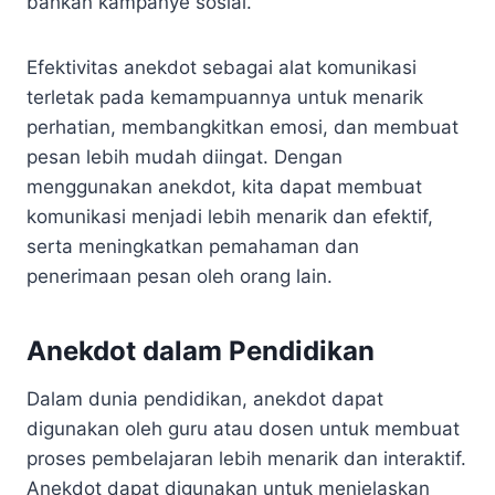
bahkan kampanye sosial.
Efektivitas anekdot sebagai alat komunikasi
terletak pada kemampuannya untuk menarik
perhatian, membangkitkan emosi, dan membuat
pesan lebih mudah diingat. Dengan
menggunakan anekdot, kita dapat membuat
komunikasi menjadi lebih menarik dan efektif,
serta meningkatkan pemahaman dan
penerimaan pesan oleh orang lain.
Anekdot dalam Pendidikan
Dalam dunia pendidikan, anekdot dapat
digunakan oleh guru atau dosen untuk membuat
proses pembelajaran lebih menarik dan interaktif.
Anekdot dapat digunakan untuk menjelaskan