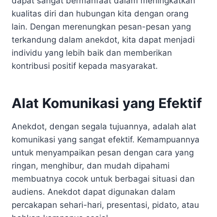
dapat sangat bermanfaat dalam meningkatkan
kualitas diri dan hubungan kita dengan orang
lain. Dengan merenungkan pesan-pesan yang
terkandung dalam anekdot, kita dapat menjadi
individu yang lebih baik dan memberikan
kontribusi positif kepada masyarakat.
Alat Komunikasi yang Efektif
Anekdot, dengan segala tujuannya, adalah alat
komunikasi yang sangat efektif. Kemampuannya
untuk menyampaikan pesan dengan cara yang
ringan, menghibur, dan mudah dipahami
membuatnya cocok untuk berbagai situasi dan
audiens. Anekdot dapat digunakan dalam
percakapan sehari-hari, presentasi, pidato, atau