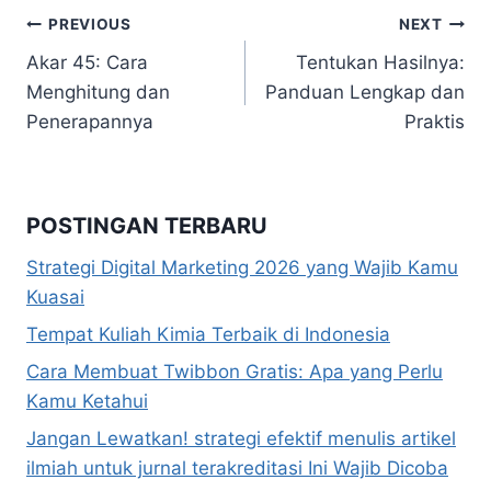
Navigasi
PREVIOUS
NEXT
Akar 45: Cara
Tentukan Hasilnya:
pos
Menghitung dan
Panduan Lengkap dan
Penerapannya
Praktis
POSTINGAN TERBARU
Strategi Digital Marketing 2026 yang Wajib Kamu
Kuasai
Tempat Kuliah Kimia Terbaik di Indonesia
Cara Membuat Twibbon Gratis: Apa yang Perlu
Kamu Ketahui
Jangan Lewatkan! strategi efektif menulis artikel
ilmiah untuk jurnal terakreditasi Ini Wajib Dicoba