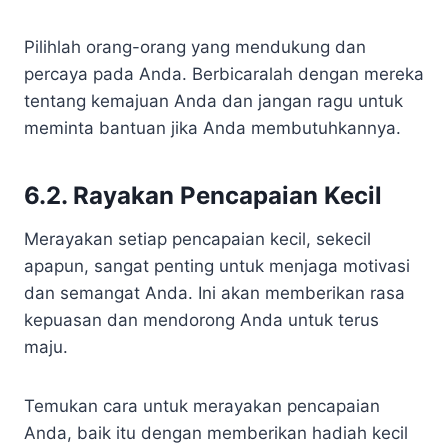
Pilihlah orang-orang yang mendukung dan
percaya pada Anda. Berbicaralah dengan mereka
tentang kemajuan Anda dan jangan ragu untuk
meminta bantuan jika Anda membutuhkannya.
6.2. Rayakan Pencapaian Kecil
Merayakan setiap pencapaian kecil, sekecil
apapun, sangat penting untuk menjaga motivasi
dan semangat Anda. Ini akan memberikan rasa
kepuasan dan mendorong Anda untuk terus
maju.
Temukan cara untuk merayakan pencapaian
Anda, baik itu dengan memberikan hadiah kecil