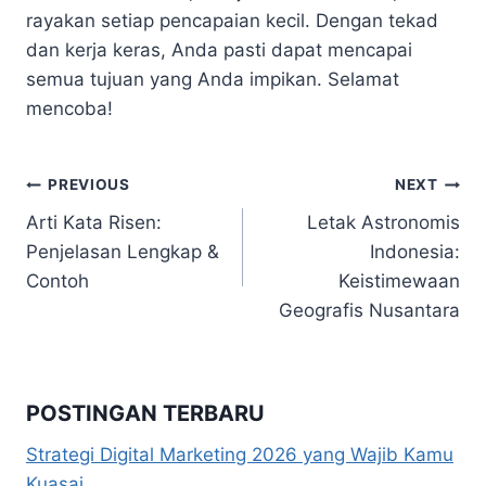
rayakan setiap pencapaian kecil. Dengan tekad
dan kerja keras, Anda pasti dapat mencapai
semua tujuan yang Anda impikan. Selamat
mencoba!
Navigasi
PREVIOUS
NEXT
Arti Kata Risen:
Letak Astronomis
pos
Penjelasan Lengkap &
Indonesia:
Contoh
Keistimewaan
Geografis Nusantara
POSTINGAN TERBARU
Strategi Digital Marketing 2026 yang Wajib Kamu
Kuasai