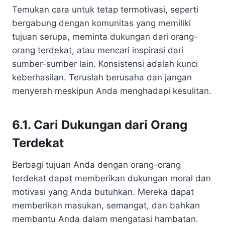
Temukan cara untuk tetap termotivasi, seperti
bergabung dengan komunitas yang memiliki
tujuan serupa, meminta dukungan dari orang-
orang terdekat, atau mencari inspirasi dari
sumber-sumber lain. Konsistensi adalah kunci
keberhasilan. Teruslah berusaha dan jangan
menyerah meskipun Anda menghadapi kesulitan.
6.1. Cari Dukungan dari Orang
Terdekat
Berbagi tujuan Anda dengan orang-orang
terdekat dapat memberikan dukungan moral dan
motivasi yang Anda butuhkan. Mereka dapat
memberikan masukan, semangat, dan bahkan
membantu Anda dalam mengatasi hambatan.