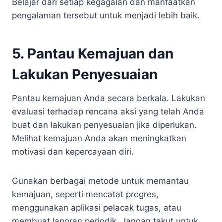
Belajar dari setiap kegagalan dan manfaatkan
pengalaman tersebut untuk menjadi lebih baik.
5. Pantau Kemajuan dan
Lakukan Penyesuaian
Pantau kemajuan Anda secara berkala. Lakukan
evaluasi terhadap rencana aksi yang telah Anda
buat dan lakukan penyesuaian jika diperlukan.
Melihat kemajuan Anda akan meningkatkan
motivasi dan kepercayaan diri.
Gunakan berbagai metode untuk memantau
kemajuan, seperti mencatat progres,
menggunakan aplikasi pelacak tugas, atau
membuat laporan periodik. Jangan takut untuk