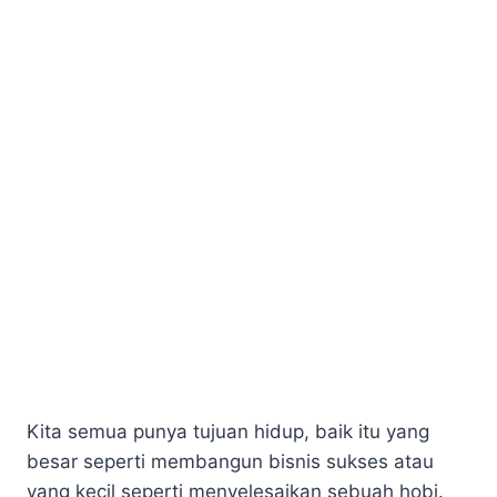
Kita semua punya tujuan hidup, baik itu yang
besar seperti membangun bisnis sukses atau
yang kecil seperti menyelesaikan sebuah hobi.