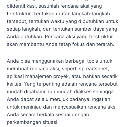
diidentifikasi, susunlah rencana aksi yang
terstruktur. Tentukan urutan langkah-langkah
tersebut, tentukan waktu yang dibutuhkan untuk
setiap langkah, dan tentukan sumber daya yang
Anda butuhkan. Rencana aksi yang terstruktur
akan membantu Anda tetap fokus dan terarah.
Anda bisa menggunakan berbagai tools untuk
membuat rencana aksi, seperti spreadsheet,
aplikasi manajemen proyek, atau bahkan secarik
kertas. Yang terpenting adalah rencana tersebut
mudah dipahami dan mudah diakses sehingga
Anda dapat selalu merujuk padanya. Ingatlah
untuk meninjau dan menyesuaikan rencana aksi
Anda secara berkala sesuai dengan
perkembangan situasi.