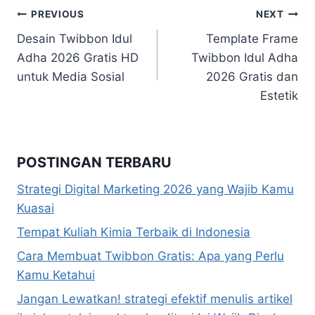
Navigasi
PREVIOUS
NEXT
Desain Twibbon Idul
Template Frame
pos
Adha 2026 Gratis HD
Twibbon Idul Adha
untuk Media Sosial
2026 Gratis dan
Estetik
POSTINGAN TERBARU
Strategi Digital Marketing 2026 yang Wajib Kamu
Kuasai
Tempat Kuliah Kimia Terbaik di Indonesia
Cara Membuat Twibbon Gratis: Apa yang Perlu
Kamu Ketahui
Jangan Lewatkan! strategi efektif menulis artikel