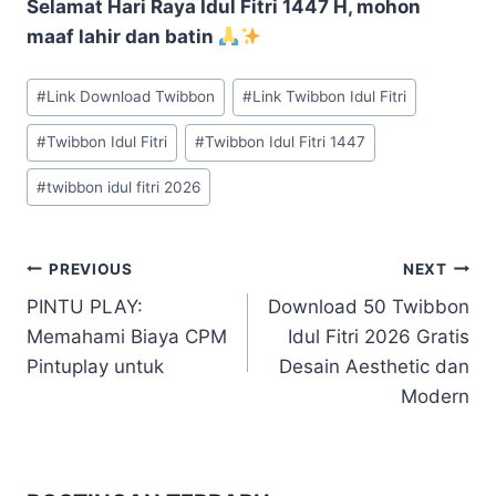
Selamat Hari Raya Idul Fitri 1447 H, mohon
maaf lahir dan batin
Post
#
Link Download Twibbon
#
Link Twibbon Idul Fitri
Tags:
#
Twibbon Idul Fitri
#
Twibbon Idul Fitri 1447
#
twibbon idul fitri 2026
Navigasi
PREVIOUS
NEXT
PINTU PLAY:
Download 50 Twibbon
pos
Memahami Biaya CPM
Idul Fitri 2026 Gratis
Pintuplay untuk
Desain Aesthetic dan
Modern