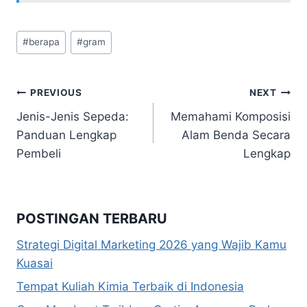
Post
#
berapa
#
gram
Tags:
Navigasi
PREVIOUS
NEXT
Jenis-Jenis Sepeda:
Memahami Komposisi
pos
Panduan Lengkap
Alam Benda Secara
Pembeli
Lengkap
POSTINGAN TERBARU
Strategi Digital Marketing 2026 yang Wajib Kamu
Kuasai
Tempat Kuliah Kimia Terbaik di Indonesia