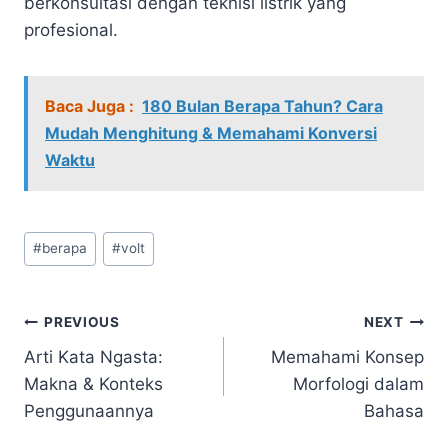
berkonsultasi dengan teknisi listrik yang
profesional.
Baca Juga :
180 Bulan Berapa Tahun? Cara
Mudah Menghitung & Memahami Konversi
Waktu
Post
#
berapa
#
volt
Tags:
Navigasi
PREVIOUS
NEXT
Arti Kata Ngasta:
Memahami Konsep
pos
Makna & Konteks
Morfologi dalam
Penggunaannya
Bahasa