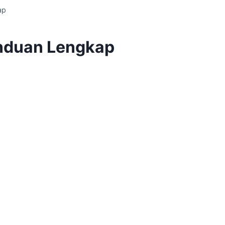
ap
anduan Lengkap