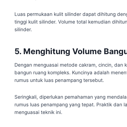
Luas permukaan kulit silinder dapat dihitung den
tinggi kulit silinder. Volume total kemudian dihi
silinder.
5. Menghitung Volume Bang
Dengan menguasai metode cakram, cincin, dan ku
bangun ruang kompleks. Kuncinya adalah menentu
rumus untuk luas penampang tersebut.
Seringkali, diperlukan pemahaman yang mendala
rumus luas penampang yang tepat. Praktik dan 
menguasai teknik ini.