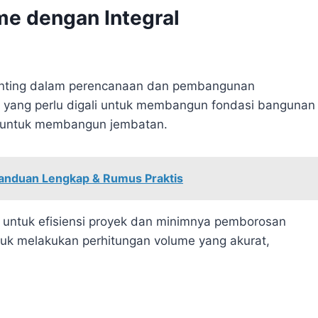
me dengan Integral
 penting dalam perencanaan dan pembangunan
ah yang perlu digali untuk membangun fondasi bangunan
n untuk membangun jembatan.
anduan Lengkap & Rumus Praktis
l untuk efisiensi proyek dan minimnya pemborosan
ntuk melakukan perhitungan volume yang akurat,