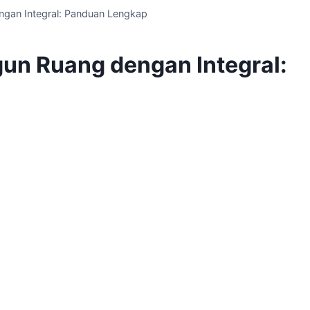
gan Integral: Panduan Lengkap
un Ruang dengan Integral: