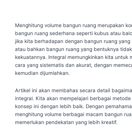
Menghitung volume bangun ruang merupakan kon
bangun ruang sederhana seperti kubus atau bal
jika kita berhadapan dengan bangun ruang yang l
atau bahkan bangun ruang yang bentuknya tidak b
kekuatannya. Integral memungkinkan kita untuk
cara yang sistematis dan akurat, dengan memecah
kemudian dijumlahkan.
Artikel ini akan membahas secara detail baga
integral. Kita akan mempelajari berbagai meto
konsep ini dengan lebih baik. Dengan pemahama
menghitung volume berbagai macam bangun ruan
memerlukan pendekatan yang lebih kreatif.