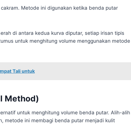
cakram. Metode ini digunakan ketika benda putar
h di antara kedua kurva diputar, setiap irisan tipis
. Rumus untuk menghitung volume menggunakan metode
mpat Tali untuk
ll Method)
ernatif untuk menghitung volume benda putar. Alih-alih
, metode ini membagi benda putar menjadi kulit