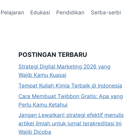
Pelajaran
Edukasi
Pendidikan
Serba-serbi
POSTINGAN TERBARU
Strategi Digital Marketing 2026 yang
Wajib Kamu Kuasai
Tempat Kuliah Kimia Terbaik di Indonesia
Cara Membuat Twibbon Gratis: Apa yang
Perlu Kamu Ketahui
Jangan Lewatkan! strategi efektif menulis
artikel ilmiah untuk jurnal terakreditasi Ini
Wajib Dicoba