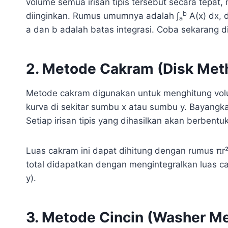
volume semua irisan tipis tersebut secara tepat
b
diinginkan. Rumus umumnya adalah ∫
A(x) dx, 
a
a dan b adalah batas integrasi. Coba sekarang d
2. Metode Cakram (Disk Met
Metode cakram digunakan untuk menghitung volum
kurva di sekitar sumbu x atau sumbu y. Bayangk
Setiap irisan tipis yang dihasilkan akan berbentu
Luas cakram ini dapat dihitung dengan rumus πr²,
total didapatkan dengan mengintegralkan luas ca
y).
3. Metode Cincin (Washer M