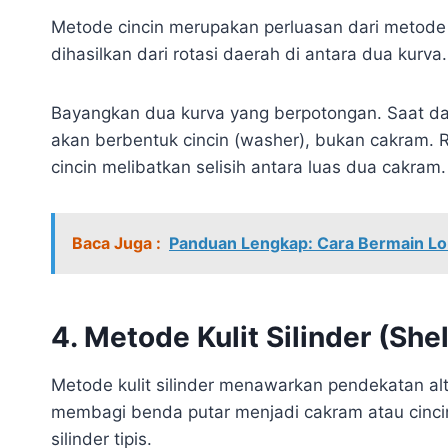
Metode cincin merupakan perluasan dari metode 
dihasilkan dari rotasi daerah di antara dua kurva.
Bayangkan dua kurva yang berpotongan. Saat daera
akan berbentuk cincin (washer), bukan cakram
cincin melibatkan selisih antara luas dua cakram.
Baca Juga :
Panduan Lengkap: Cara Bermain Lo
4. Metode Kulit Silinder (She
Metode kulit silinder menawarkan pendekatan alt
membagi benda putar menjadi cakram atau cincin
silinder tipis.