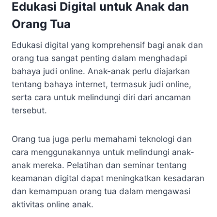
Edukasi Digital untuk Anak dan
Orang Tua
Edukasi digital yang komprehensif bagi anak dan
orang tua sangat penting dalam menghadapi
bahaya judi online. Anak-anak perlu diajarkan
tentang bahaya internet, termasuk judi online,
serta cara untuk melindungi diri dari ancaman
tersebut.
Orang tua juga perlu memahami teknologi dan
cara menggunakannya untuk melindungi anak-
anak mereka. Pelatihan dan seminar tentang
keamanan digital dapat meningkatkan kesadaran
dan kemampuan orang tua dalam mengawasi
aktivitas online anak.