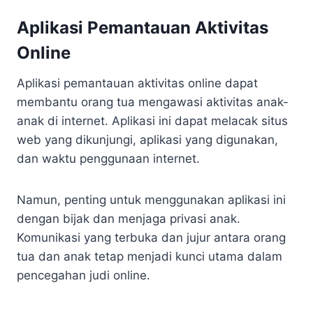
Aplikasi Pemantauan Aktivitas
Online
Aplikasi pemantauan aktivitas online dapat
membantu orang tua mengawasi aktivitas anak-
anak di internet. Aplikasi ini dapat melacak situs
web yang dikunjungi, aplikasi yang digunakan,
dan waktu penggunaan internet.
Namun, penting untuk menggunakan aplikasi ini
dengan bijak dan menjaga privasi anak.
Komunikasi yang terbuka dan jujur antara orang
tua dan anak tetap menjadi kunci utama dalam
pencegahan judi online.