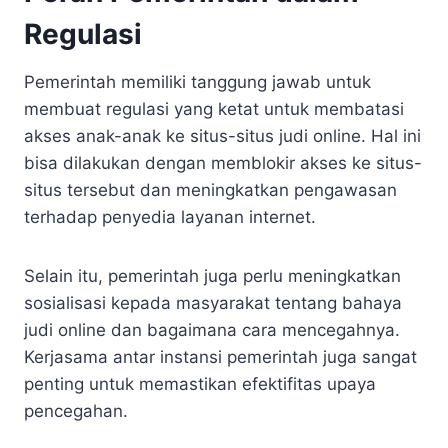
Regulasi
Pemerintah memiliki tanggung jawab untuk
membuat regulasi yang ketat untuk membatasi
akses anak-anak ke situs-situs judi online. Hal ini
bisa dilakukan dengan memblokir akses ke situs-
situs tersebut dan meningkatkan pengawasan
terhadap penyedia layanan internet.
Selain itu, pemerintah juga perlu meningkatkan
sosialisasi kepada masyarakat tentang bahaya
judi online dan bagaimana cara mencegahnya.
Kerjasama antar instansi pemerintah juga sangat
penting untuk memastikan efektifitas upaya
pencegahan.