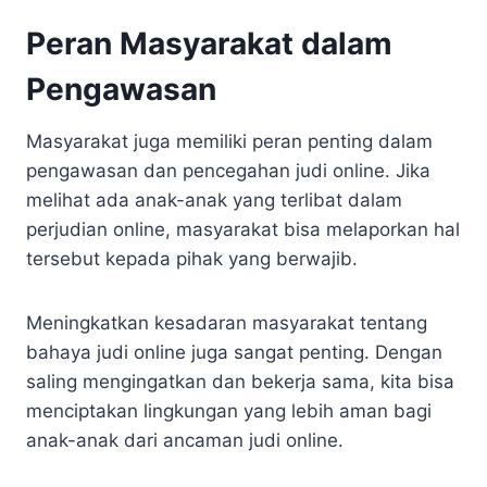
Peran Masyarakat dalam
Pengawasan
Masyarakat juga memiliki peran penting dalam
pengawasan dan pencegahan judi online. Jika
melihat ada anak-anak yang terlibat dalam
perjudian online, masyarakat bisa melaporkan hal
tersebut kepada pihak yang berwajib.
Meningkatkan kesadaran masyarakat tentang
bahaya judi online juga sangat penting. Dengan
saling mengingatkan dan bekerja sama, kita bisa
menciptakan lingkungan yang lebih aman bagi
anak-anak dari ancaman judi online.