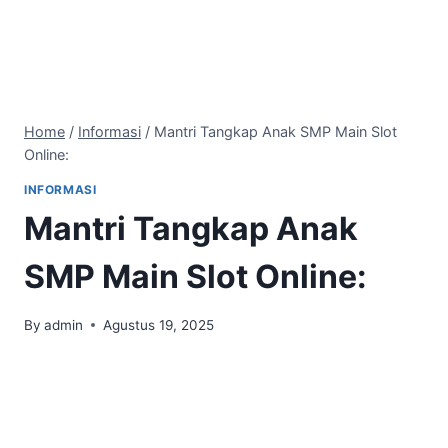
Home
/
Informasi
/
Mantri Tangkap Anak SMP Main Slot
Online:
INFORMASI
Mantri Tangkap Anak
SMP Main Slot Online:
By
admin
Agustus 19, 2025