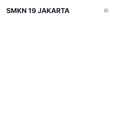
Skip
SMKN 19 JAKARTA
to
content