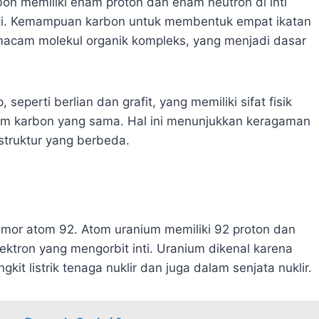
on memiliki enam proton dan enam neutron di inti
nti. Kemampuan karbon untuk membentuk empat ikatan
cam molekul organik kompleks, yang menjadi dasar
eperti berlian dan grafit, yang memiliki sifat fisik
om karbon yang sama. Hal ini menunjukkan keragaman
struktur yang berbeda.
nomor atom 92. Atom uranium memiliki 92 proton dan
lektron yang mengorbit inti. Uranium dikenal karena
it listrik tenaga nuklir dan juga dalam senjata nuklir.