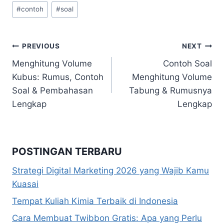
Post
#
contoh
#
soal
Tags:
Navigasi
PREVIOUS
NEXT
Menghitung Volume
Contoh Soal
pos
Kubus: Rumus, Contoh
Menghitung Volume
Soal & Pembahasan
Tabung & Rumusnya
Lengkap
Lengkap
POSTINGAN TERBARU
Strategi Digital Marketing 2026 yang Wajib Kamu
Kuasai
Tempat Kuliah Kimia Terbaik di Indonesia
Cara Membuat Twibbon Gratis: Apa yang Perlu