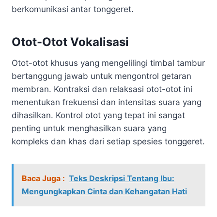
berkomunikasi antar tonggeret.
Otot-Otot Vokalisasi
Otot-otot khusus yang mengelilingi timbal tambur
bertanggung jawab untuk mengontrol getaran
membran. Kontraksi dan relaksasi otot-otot ini
menentukan frekuensi dan intensitas suara yang
dihasilkan. Kontrol otot yang tepat ini sangat
penting untuk menghasilkan suara yang
kompleks dan khas dari setiap spesies tonggeret.
Baca Juga :
Teks Deskripsi Tentang Ibu:
Mengungkapkan Cinta dan Kehangatan Hati