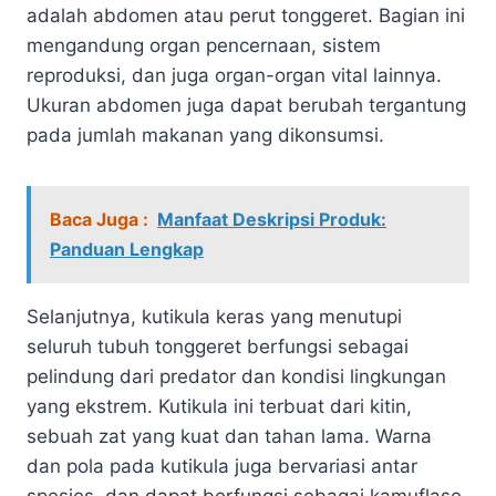
adalah abdomen atau perut tonggeret. Bagian ini
mengandung organ pencernaan, sistem
reproduksi, dan juga organ-organ vital lainnya.
Ukuran abdomen juga dapat berubah tergantung
pada jumlah makanan yang dikonsumsi.
Baca Juga :
Manfaat Deskripsi Produk:
Panduan Lengkap
Selanjutnya, kutikula keras yang menutupi
seluruh tubuh tonggeret berfungsi sebagai
pelindung dari predator dan kondisi lingkungan
yang ekstrem. Kutikula ini terbuat dari kitin,
sebuah zat yang kuat dan tahan lama. Warna
dan pola pada kutikula juga bervariasi antar
spesies, dan dapat berfungsi sebagai kamuflase.