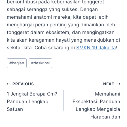
berkontribusi pada keberhasilan tonggeret
sebagai serangga yang sukses. Dengan
memahami anatomi mereka, kita dapat lebih
menghargai peran penting yang dimainkan oleh
tonggeret dalam ekosistem, dan mengingatkan
kita akan keragaman hayati yang menakjubkan di
sekitar kita. Coba sekarang di
SMKN 19 Jakarta
!
Post
#
bagian
#
deskripsi
Tags:
Navigasi
PREVIOUS
NEXT
1 Jengkal Berapa Cm?
Memahami
pos
Panduan Lengkap
Ekspektasi: Panduan
Satuan
Lengkap Mengelola
Harapan dan