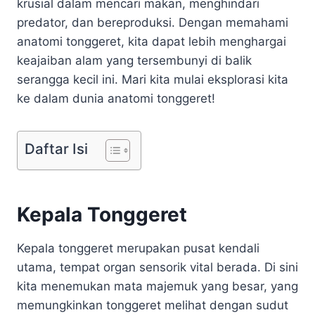
krusial dalam mencari makan, menghindari
predator, dan bereproduksi. Dengan memahami
anatomi tonggeret, kita dapat lebih menghargai
keajaiban alam yang tersembunyi di balik
serangga kecil ini. Mari kita mulai eksplorasi kita
ke dalam dunia anatomi tonggeret!
Daftar Isi
Kepala Tonggeret
Kepala tonggeret merupakan pusat kendali
utama, tempat organ sensorik vital berada. Di sini
kita menemukan mata majemuk yang besar, yang
memungkinkan tonggeret melihat dengan sudut