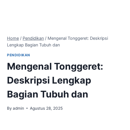
Home
/
Pendidikan
/
Mengenal Tonggeret: Deskripsi
Lengkap Bagian Tubuh dan
PENDIDIKAN
Mengenal Tonggeret:
Deskripsi Lengkap
Bagian Tubuh dan
By
admin
Agustus 28, 2025