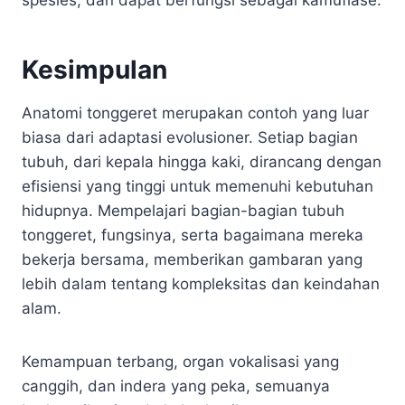
Kesimpulan
Anatomi tonggeret merupakan contoh yang luar
biasa dari adaptasi evolusioner. Setiap bagian
tubuh, dari kepala hingga kaki, dirancang dengan
efisiensi yang tinggi untuk memenuhi kebutuhan
hidupnya. Mempelajari bagian-bagian tubuh
tonggeret, fungsinya, serta bagaimana mereka
bekerja bersama, memberikan gambaran yang
lebih dalam tentang kompleksitas dan keindahan
alam.
Kemampuan terbang, organ vokalisasi yang
canggih, dan indera yang peka, semuanya