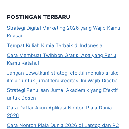
POSTINGAN TERBARU
Strategi Digital Marketing 2026 yang Wajib Kamu
Kuasai
Tempat Kuliah Kimia Terbaik di Indonesia
Cara Membuat Twibbon Gratis: Apa yang Perlu
Kamu Ketahui
Jangan Lewatkan! strategi efektif menulis artikel
ilmiah untuk jurnal terakreditasi Ini Wajib Dicoba
Strategi Penulisan Jurnal Akademik yang Efektif
untuk Dosen
Cara Daftar Akun Aplikasi Nonton Piala Dunia
2026
Cara Nonton Piala Dunia 2026 di Laptop dan PC