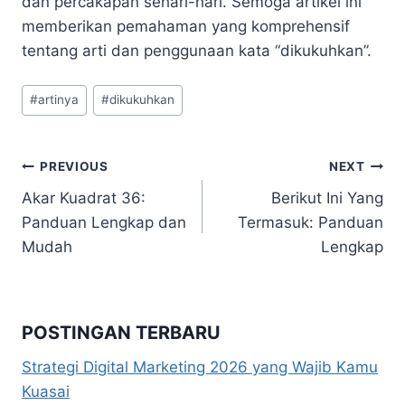
dan percakapan sehari-hari. Semoga artikel ini
memberikan pemahaman yang komprehensif
tentang arti dan penggunaan kata “dikukuhkan”.
Post
#
artinya
#
dikukuhkan
Tags:
Navigasi
PREVIOUS
NEXT
Akar Kuadrat 36:
Berikut Ini Yang
pos
Panduan Lengkap dan
Termasuk: Panduan
Mudah
Lengkap
POSTINGAN TERBARU
Strategi Digital Marketing 2026 yang Wajib Kamu
Kuasai