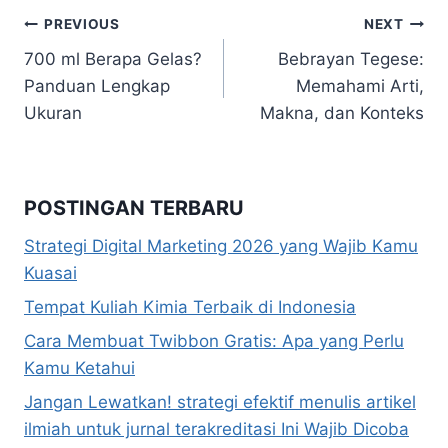
Navigasi
PREVIOUS
NEXT
700 ml Berapa Gelas?
Bebrayan Tegese:
pos
Panduan Lengkap
Memahami Arti,
Ukuran
Makna, dan Konteks
POSTINGAN TERBARU
Strategi Digital Marketing 2026 yang Wajib Kamu
Kuasai
Tempat Kuliah Kimia Terbaik di Indonesia
Cara Membuat Twibbon Gratis: Apa yang Perlu
Kamu Ketahui
Jangan Lewatkan! strategi efektif menulis artikel
ilmiah untuk jurnal terakreditasi Ini Wajib Dicoba