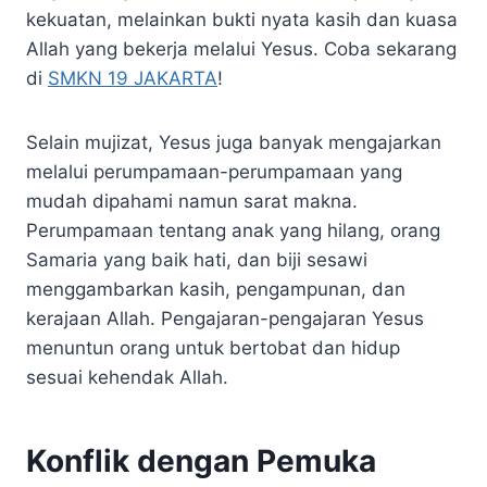
kekuatan, melainkan bukti nyata kasih dan kuasa
Allah yang bekerja melalui Yesus. Coba sekarang
di
SMKN 19 JAKARTA
!
Selain mujizat, Yesus juga banyak mengajarkan
melalui perumpamaan-perumpamaan yang
mudah dipahami namun sarat makna.
Perumpamaan tentang anak yang hilang, orang
Samaria yang baik hati, dan biji sesawi
menggambarkan kasih, pengampunan, dan
kerajaan Allah. Pengajaran-pengajaran Yesus
menuntun orang untuk bertobat dan hidup
sesuai kehendak Allah.
Konflik dengan Pemuka