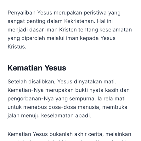
Penyaliban Yesus merupakan peristiwa yang
sangat penting dalam Kekristenan. Hal ini
menjadi dasar iman Kristen tentang keselamatan
yang diperoleh melalui iman kepada Yesus
Kristus.
Kematian Yesus
Setelah disalibkan, Yesus dinyatakan mati.
Kematian-Nya merupakan bukti nyata kasih dan
pengorbanan-Nya yang sempurna. Ia rela mati
untuk menebus dosa-dosa manusia, membuka
jalan menuju keselamatan abadi.
Kematian Yesus bukanlah akhir cerita, melainkan