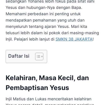
sedangkan Yohanes lebih fokus pada sifat ilahi
Yesus dan hubungan-Nya dengan Bapa.
Memahami perbedaan ini penting untuk
mendapatkan pemahaman yang utuh dan
menyeluruh tentang ajaran Yesus. Mari kita
telusuri lebih dalam isi pokok dari masing-masing
Injil. Pelajari lebih lanjut di
SMKN 38 JAKARTA
!
Daftar Isi
Kelahiran, Masa Kecil, dan
Pembaptisan Yesus
Injil Matius dan Lukas menceritakan kelahiran