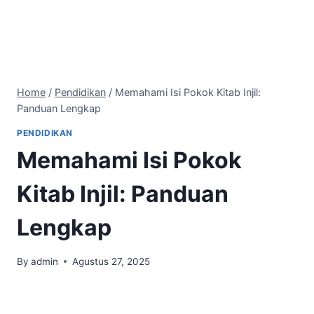
Home
/
Pendidikan
/
Memahami Isi Pokok Kitab Injil:
Panduan Lengkap
PENDIDIKAN
Memahami Isi Pokok
Kitab Injil: Panduan
Lengkap
By
admin
Agustus 27, 2025