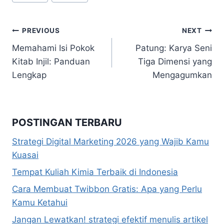
Tags:
Navigasi
PREVIOUS
NEXT
Memahami Isi Pokok
Patung: Karya Seni
pos
Kitab Injil: Panduan
Tiga Dimensi yang
Lengkap
Mengagumkan
POSTINGAN TERBARU
Strategi Digital Marketing 2026 yang Wajib Kamu
Kuasai
Tempat Kuliah Kimia Terbaik di Indonesia
Cara Membuat Twibbon Gratis: Apa yang Perlu
Kamu Ketahui
Jangan Lewatkan! strategi efektif menulis artikel