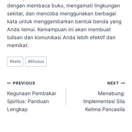
dengan membaca buku, mengamati lingkungan
sekitar, dan mencoba menggunakan berbagai
kata untuk menggambarkan bentuk benda yang
Anda temui. Kemampuan ini akan membuat
tulisan dan komunikasi Anda lebih efektif dan
memikat.
Post
#
kata
#
khusus
Tags:
Navigasi
PREVIOUS
NEXT
Kegunaan Pembakar
Menabung:
pos
Spiritus: Panduan
Implementasi Sila
Lengkap
Kelima Pancasila