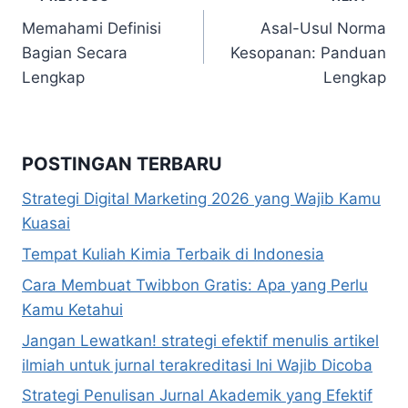
Navigasi
Memahami Definisi
Asal-Usul Norma
pos
Bagian Secara
Kesopanan: Panduan
Lengkap
Lengkap
POSTINGAN TERBARU
Strategi Digital Marketing 2026 yang Wajib Kamu
Kuasai
Tempat Kuliah Kimia Terbaik di Indonesia
Cara Membuat Twibbon Gratis: Apa yang Perlu
Kamu Ketahui
Jangan Lewatkan! strategi efektif menulis artikel
ilmiah untuk jurnal terakreditasi Ini Wajib Dicoba
Strategi Penulisan Jurnal Akademik yang Efektif