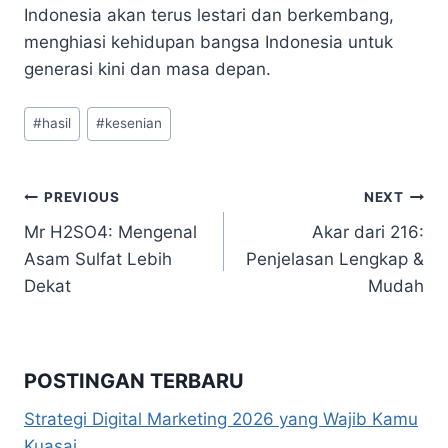
Indonesia akan terus lestari dan berkembang,
menghiasi kehidupan bangsa Indonesia untuk
generasi kini dan masa depan.
Post
#
hasil
#
kesenian
Tags:
Navigasi
PREVIOUS
NEXT
Mr H2SO4: Mengenal
Akar dari 216:
pos
Asam Sulfat Lebih
Penjelasan Lengkap &
Dekat
Mudah
POSTINGAN TERBARU
Strategi Digital Marketing 2026 yang Wajib Kamu
Kuasai