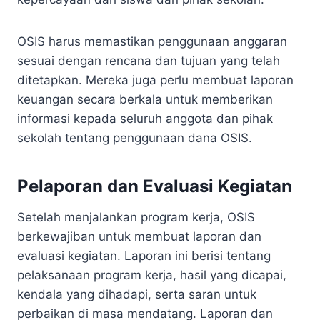
OSIS harus memastikan penggunaan anggaran
sesuai dengan rencana dan tujuan yang telah
ditetapkan. Mereka juga perlu membuat laporan
keuangan secara berkala untuk memberikan
informasi kepada seluruh anggota dan pihak
sekolah tentang penggunaan dana OSIS.
Pelaporan dan Evaluasi Kegiatan
Setelah menjalankan program kerja, OSIS
berkewajiban untuk membuat laporan dan
evaluasi kegiatan. Laporan ini berisi tentang
pelaksanaan program kerja, hasil yang dicapai,
kendala yang dihadapi, serta saran untuk
perbaikan di masa mendatang. Laporan dan