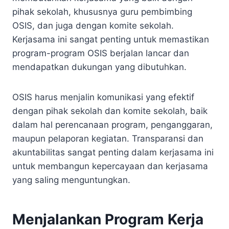
pihak sekolah, khususnya guru pembimbing
OSIS, dan juga dengan komite sekolah.
Kerjasama ini sangat penting untuk memastikan
program-program OSIS berjalan lancar dan
mendapatkan dukungan yang dibutuhkan.
OSIS harus menjalin komunikasi yang efektif
dengan pihak sekolah dan komite sekolah, baik
dalam hal perencanaan program, penganggaran,
maupun pelaporan kegiatan. Transparansi dan
akuntabilitas sangat penting dalam kerjasama ini
untuk membangun kepercayaan dan kerjasama
yang saling menguntungkan.
Menjalankan Program Kerja