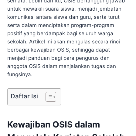
semata. Lebih dari itu, OSIS bertanggung jawab
untuk mewakili suara siswa, menjadi jembatan
komunikasi antara siswa dan guru, serta turut
serta dalam menciptakan program-program
positif yang berdampak bagi seluruh warga
sekolah. Artikel ini akan mengulas secara rinci
berbagai kewajiban OSIS, sehingga dapat
menjadi panduan bagi para pengurus dan
anggota OSIS dalam menjalankan tugas dan
fungsinya.
Daftar Isi
Kewajiban OSIS dalam