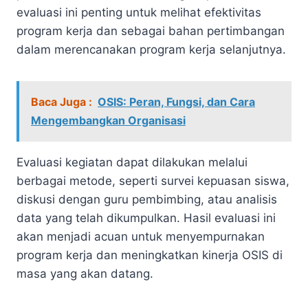
evaluasi ini penting untuk melihat efektivitas
program kerja dan sebagai bahan pertimbangan
dalam merencanakan program kerja selanjutnya.
Baca Juga :
OSIS: Peran, Fungsi, dan Cara
Mengembangkan Organisasi
Evaluasi kegiatan dapat dilakukan melalui
berbagai metode, seperti survei kepuasan siswa,
diskusi dengan guru pembimbing, atau analisis
data yang telah dikumpulkan. Hasil evaluasi ini
akan menjadi acuan untuk menyempurnakan
program kerja dan meningkatkan kinerja OSIS di
masa yang akan datang.