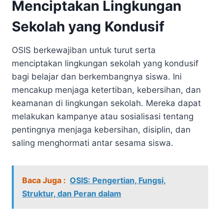
Menciptakan Lingkungan
Sekolah yang Kondusif
OSIS berkewajiban untuk turut serta
menciptakan lingkungan sekolah yang kondusif
bagi belajar dan berkembangnya siswa. Ini
mencakup menjaga ketertiban, kebersihan, dan
keamanan di lingkungan sekolah. Mereka dapat
melakukan kampanye atau sosialisasi tentang
pentingnya menjaga kebersihan, disiplin, dan
saling menghormati antar sesama siswa.
Baca Juga :
OSIS: Pengertian, Fungsi,
Struktur, dan Peran dalam