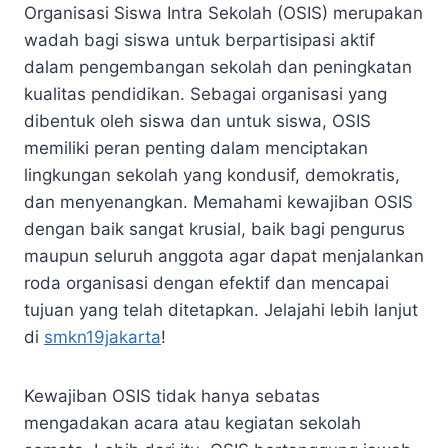
Organisasi Siswa Intra Sekolah (OSIS) merupakan
wadah bagi siswa untuk berpartisipasi aktif
dalam pengembangan sekolah dan peningkatan
kualitas pendidikan. Sebagai organisasi yang
dibentuk oleh siswa dan untuk siswa, OSIS
memiliki peran penting dalam menciptakan
lingkungan sekolah yang kondusif, demokratis,
dan menyenangkan. Memahami kewajiban OSIS
dengan baik sangat krusial, baik bagi pengurus
maupun seluruh anggota agar dapat menjalankan
roda organisasi dengan efektif dan mencapai
tujuan yang telah ditetapkan. Jelajahi lebih lanjut
di
smkn19jakarta
!
Kewajiban OSIS tidak hanya sebatas
mengadakan acara atau kegiatan sekolah