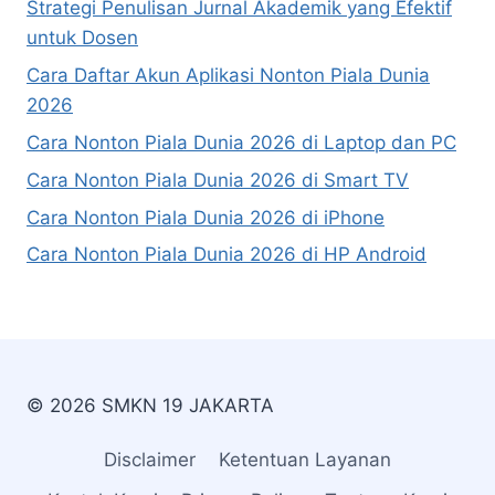
Strategi Penulisan Jurnal Akademik yang Efektif
untuk Dosen
Cara Daftar Akun Aplikasi Nonton Piala Dunia
2026
Cara Nonton Piala Dunia 2026 di Laptop dan PC
Cara Nonton Piala Dunia 2026 di Smart TV
Cara Nonton Piala Dunia 2026 di iPhone
Cara Nonton Piala Dunia 2026 di HP Android
© 2026 SMKN 19 JAKARTA
Disclaimer
Ketentuan Layanan