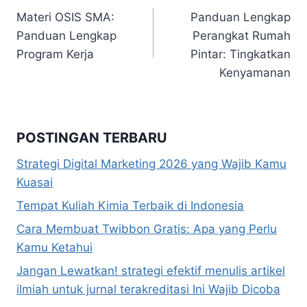
Materi OSIS SMA:
Panduan Lengkap
pos
Panduan Lengkap
Perangkat Rumah
Program Kerja
Pintar: Tingkatkan
Kenyamanan
POSTINGAN TERBARU
Strategi Digital Marketing 2026 yang Wajib Kamu
Kuasai
Tempat Kuliah Kimia Terbaik di Indonesia
Cara Membuat Twibbon Gratis: Apa yang Perlu
Kamu Ketahui
Jangan Lewatkan! strategi efektif menulis artikel
ilmiah untuk jurnal terakreditasi Ini Wajib Dicoba