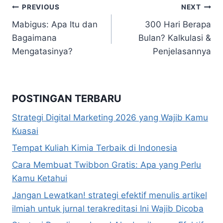
Navigasi
PREVIOUS
NEXT
Mabigus: Apa Itu dan
300 Hari Berapa
pos
Bagaimana
Bulan? Kalkulasi &
Mengatasinya?
Penjelasannya
POSTINGAN TERBARU
Strategi Digital Marketing 2026 yang Wajib Kamu
Kuasai
Tempat Kuliah Kimia Terbaik di Indonesia
Cara Membuat Twibbon Gratis: Apa yang Perlu
Kamu Ketahui
Jangan Lewatkan! strategi efektif menulis artikel
ilmiah untuk jurnal terakreditasi Ini Wajib Dicoba