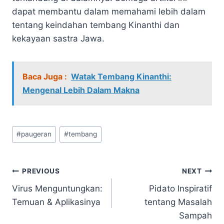
dapat membantu dalam memahami lebih dalam
tentang keindahan tembang Kinanthi dan
kekayaan sastra Jawa.
Baca Juga :
Watak Tembang Kinanthi:
Mengenal Lebih Dalam Makna
Post
#
paugeran
#
tembang
Tags:
Navigasi
PREVIOUS
NEXT
Virus Menguntungkan:
Pidato Inspiratif
pos
Temuan & Aplikasinya
tentang Masalah
Sampah