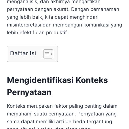
menganalisis, dan akhirnya mengartikan
pernyataan dengan akurat. Dengan pemahaman
yang lebih baik, kita dapat menghindari
misinterpretasi dan membangun komunikasi yang
lebih efektif dan produktif.
Daftar Isi
Mengidentifikasi Konteks
Pernyataan
Konteks merupakan faktor paling penting dalam
memahami suatu pernyataan. Pernyataan yang
sama dapat memiliki arti berbeda tergantung