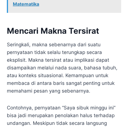
Matematika
Mencari Makna Tersirat
Seringkali, makna sebenarnya dari suatu
pernyataan tidak selalu terungkap secara
eksplisit. Makna tersirat atau implikasi dapat
disampaikan melalui nada suara, bahasa tubuh,
atau konteks situasional. Kemampuan untuk
membaca di antara baris sangat penting untuk
memahami pesan yang sebenarnya.
Contohnya, pernyataan “Saya sibuk minggu ini”
bisa jadi merupakan penolakan halus terhadap
undangan. Meskipun tidak secara langsung