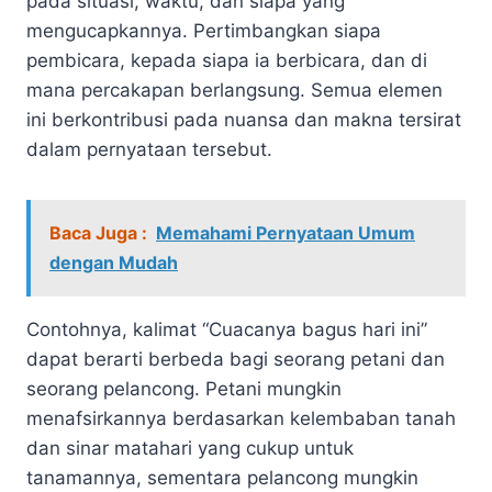
pada situasi, waktu, dan siapa yang
mengucapkannya. Pertimbangkan siapa
pembicara, kepada siapa ia berbicara, dan di
mana percakapan berlangsung. Semua elemen
ini berkontribusi pada nuansa dan makna tersirat
dalam pernyataan tersebut.
Baca Juga :
Memahami Pernyataan Umum
dengan Mudah
Contohnya, kalimat “Cuacanya bagus hari ini”
dapat berarti berbeda bagi seorang petani dan
seorang pelancong. Petani mungkin
menafsirkannya berdasarkan kelembaban tanah
dan sinar matahari yang cukup untuk
tanamannya, sementara pelancong mungkin