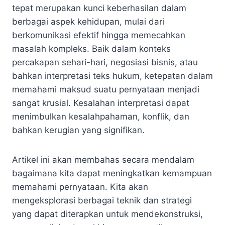
tepat merupakan kunci keberhasilan dalam
berbagai aspek kehidupan, mulai dari
berkomunikasi efektif hingga memecahkan
masalah kompleks. Baik dalam konteks
percakapan sehari-hari, negosiasi bisnis, atau
bahkan interpretasi teks hukum, ketepatan dalam
memahami maksud suatu pernyataan menjadi
sangat krusial. Kesalahan interpretasi dapat
menimbulkan kesalahpahaman, konflik, dan
bahkan kerugian yang signifikan.
Artikel ini akan membahas secara mendalam
bagaimana kita dapat meningkatkan kemampuan
memahami pernyataan. Kita akan
mengeksplorasi berbagai teknik dan strategi
yang dapat diterapkan untuk mendekonstruksi,