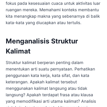
fokus pada kesesuaian cuaca untuk aktivitas luar
ruangan mereka. Memahami konteks membantu
kita menangkap makna yang sebenarnya di balik
kata-kata yang diucapkan atau tertulis.
Menganalisis Struktur
Kalimat
Struktur kalimat berperan penting dalam
menentukan arti suatu pernyataan. Perhatikan
penggunaan kata kerja, kata sifat, dan kata
keterangan. Apakah kalimat tersebut
menggunakan kalimat langsung atau tidak
langsung? Apakah terdapat frasa atau klausa
yang memodifikasi arti utama kalimat? Analisis