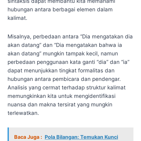
sintaksis dapat membantu kita memahami
hubungan antara berbagai elemen dalam
kalimat.
Misalnya, perbedaan antara “Dia mengatakan dia
akan datang” dan “Dia mengatakan bahwa ia
akan datang” mungkin tampak kecil, namun
perbedaan penggunaan kata ganti “dia” dan “ia”
dapat menunjukkan tingkat formalitas dan
hubungan antara pembicara dan pendengar.
Analisis yang cermat terhadap struktur kalimat
memungkinkan kita untuk mengidentifikasi
nuansa dan makna tersirat yang mungkin
terlewatkan.
Baca Juga :
Pola Bilangan: Temukan Kunci